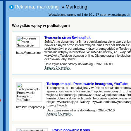
Reklama, marketing
» Marketing
Wyświetlono strony od 1 do 10 z 17 stron w znajdujących s
Wszystkie wpisy w podkategorii
Tworzenie stron Świnoujście
JoMaArt to dynamiczna firma specjalizująca się w tworzeniu 
nowoczesnych stron internetowych. Nasz zespół składa się
projektantów i programistów, którzy pragną oddać w Twoje rę
wizualnie witryny internetowe.W JoMaArt wiemy, że Twoja str
https://jomaart.com
wizytówką Twojego biznesu online. Dlatego starannie słucha
oczekiwań, aby stwor
Data zgłoszenia strony do katalogu: 2023-06-09
Szczegóły wpisu
Turbopromo.pl - Promowanie Instagram, YouTube
Turbopromo. pl - to największy w Polsce serwis do promo
społecznościowych. Na mediach społecznościowych z dnia
większa konkurencja, ponieważ coraz więcej osób oraz firm
kanału dotarcia do innych osób. Tworzenie i publikowanie tr
6
nie jest wystarczające. Należy użytwać dodatkowych narz
rozwój Twoich
https://turbopromo.pl
Data zgłoszenia strony do katalogu: 2020-03-10
Szczegóły wpisu
Pozycjonowanie Konin