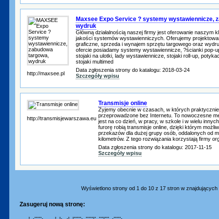
Maxsee Expo Service ? systemy wystawiennicze, 
wydruk
Główną działalnością naszej firmy jest oferowanie naszym k
jakości systemów wystawienniczych. Oferujemy projektowan
graficzne, sprzeda i wynajem sprzętu targowego oraz wydr
ofercie posiadamy systemy wystawiennicze, ?ścianki pop-up,
stojaki na ulotki, lady wystawiennicze, stojaki roll-up, potyk
stojaki multimed
Data zgłoszenia strony do katalogu: 2018-03-24
http://maxsee.pl
Szczegóły wpisu
Transmisje online
Żyjemy obecnie w czasach, w których praktycznie
przeprowadzone bez Internetu. To nowoczesne 
http://transmisjewarszawa.eu
jest na co dzień, w pracy, w szkole i w wielu innyc
furorę robią transmisje online, dzięki którym możli
przekazów dla dużej grupy osób, oddalonych od m
kilometrów. Z tego rozwiązania korzystają firmy or
Data zgłoszenia strony do katalogu: 2017-11-15
Szczegóły wpisu
Wyświetlono strony od 1 do 10 z 17 stron w znajdujących s
Zasugeruj nową stronę:
* ***** * * * ****** ******* ******* *****