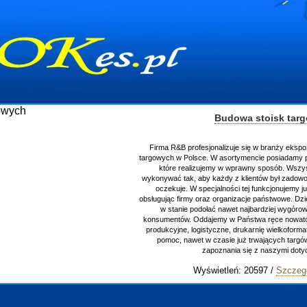
Budowa stoisk tar
Firma R&B profesjonalizuje się w branży ekspo
targowych w Polsce. W asortymencie posiadamy p
które realizujemy w wprawny sposób. Wszyst
wykonywać tak, aby każdy z klientów był zadowol
oczekuje. W specjalności tej funkcjonujemy j
obsługując firmy oraz organizacje państwowe. Dzi
w stanie podołać nawet najbardziej wygór
konsumentów. Oddajemy w Państwa ręce nowator
produkcyjne, logistyczne, drukarnię wielkoform
pomoc, nawet w czasie już trwających targ
zapoznania się z naszymi do
Wyświetleń: 20597 /
Szczegó