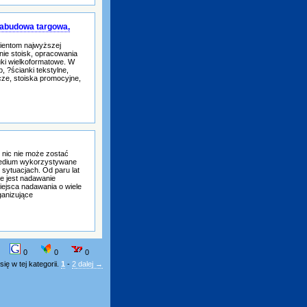
zabudowa targowa,
lientom najwyższej
ie stoisk, opracowania
uki wielkoformatowe. W
 ?ścianki tekstylne,
acze, stoiska promocyjne,
 nic nie może zostać
medium wykorzystywane
h sytuacjach. Od paru lat
we jest nadawanie
iejsca nadawania o wiele
ganizujące
0
0
0
ię w tej kategorii.
1
-
2
dalej →