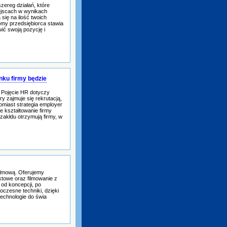
zereg działań, które
iejscach w wynikach
się na ilość twoich
domy przedsiębiorca stawia
wić swoją pozycję i
nku firmy będzie
 Pojęcie HR dotyczy
ry zajmuje się rekrutacją,
omiast strategia employer
e kształtowanie firmy
zakłdu otrzymują firmy, w
filmową. Oferujemy
ktowe oraz filmowanie z
od koncepcji, po
oczesne techniki, dzięki
chnologie do świa