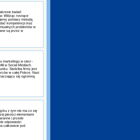
akresie badań
ów. Widząc rosnące
rujemy pomiary metodą
adać kompetencji oraz
ntualnych problemów w
ane są przez w
u marketingu w sieci -
ili w Social Mediach.
nku. Siedziba firmy jest
orców w całej Polsce. Nasi
znaczający się ogromną
ązku z tym nie ma co się
zej jakości elementami
aranne i przede
ele odpowiedzi
wa całkowicie poś