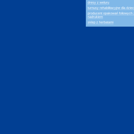
dresy z weluru
turnusy rehabilitacyjne dla dziec
producent opakowań foliowych 
nadrukiem
sklep z herbatami