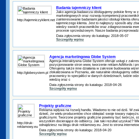
Badania tajemniczy klient
Jako agencja badawcza obsługujemy polskie firmy w z
marketingowych oraz rozwoju kompetencji pracownik
zainteresowanie badaniami jakości obsługi klienta ofe
http://tajemniczyklient.net
tajemniczego klienta. Jest to najlepszy sposób aby zb
wiedzy swoich pracowników oraz zdiagnozowania ewe
procesie sprzedażowym. Nasze badania przeprowadz
Data zgłoszenia strony do katalogu: 2018-05-07
Szczegóły wpisu
Agencja marketingowa Globe System
Agencja interaktywna Globe System oferuje usługi z zakres
pozycjonowanie stron www, tworzenie reklam AdWords i prof
Oferujemy także inne działania w zakresie budowania wizeru
zlokalizowana w Poznaniu, ale naturalnie obsługujemy odbi
http://globesystem.pl
pracownicy to specjaliści w danych dziedzinach, ludzie od
wiedzą oraz c
Data zgłoszenia strony do katalogu: 2018-04-26
Szczegóły wpisu
Projekty graficzne
Reklama wpływa na rozwój handlu. Wiadomo to nie od dziś. W zwi
dziwić, że wielu producentów chce oblepiać swoje towary najwyżs
graficznymi. Tworzone projekty graficzne powinny być twórcze, st
wszystkim docierające do odbiorcy. Jak taki rezultat uzyskać? Wi
http://druk-
odnajdziesz na blogu druk-reklamowy.eu. Jest to strona interneto
reklamowy.eu
Data zgłoszenia strony do katalogu: 2018-04-20
Szczegóły wpisu