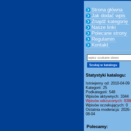
Strona główna
Jak dodać wpis
Znajdź kategorię
Nasze linki
Polecane strony
Regulamin
Kontakt
Statystyki katalogu:
Istniejemy od: 2010-04-09
Kategorii: 25
Podkategorii: 548
Wpisów aktywnych: 3344
Wpisów odrzuconych: 838
Wpisów oczekujących: 0
Ostatnia moderacja: 2026-
08-04
Polecamy: