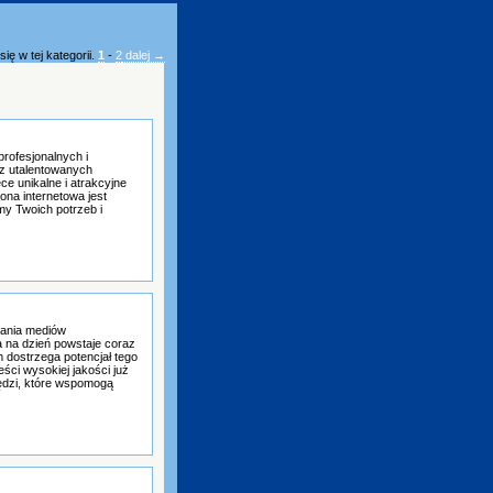
ię w tej kategorii.
1
-
2
dalej →
profesjonalnych i
 z utalentowanych
ce unikalne i atrakcyjne
ona internetowa jest
my Twoich potrzeb i
wania mediów
 na dzień powstaje coraz
 dostrzega potencjał tego
eści wysokiej jakości już
ędzi, które wspomogą