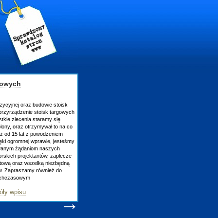
gowych
zycyjnej oraz budowie stoisk
rzyrządzenie stoisk targowych
kie zlecenia staramy się
ony, oraz otrzymywał to na co
uż od 15 lat z powodzeniem
ęki ogromnej wprawie, jesteśmy
owanym żądaniom naszych
skich projektantów, zaplecze
atową oraz wszelką niezbędną
ów. Zapraszamy również do
tychczasowym
ły wpisu
→