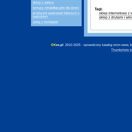
dresy z weluru
turnusy rehabilitacyjne dla dzieci
Tagi:
producent opakowań foliowych z
sklep internetowy z
nadrukiem
sklep z drutami i wł
sklep z herbatami
OK
es.pl
 2010-2025 - sprawdzony katalog stron www, b
Thumbshots b