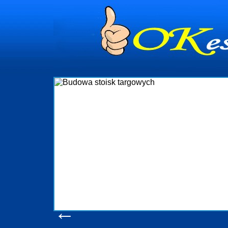
dynia
dministrowanie
ściami Gdynia i
ieżący nadzór nad
iczenia, organizację
ta obejmuje także
uchomościami Gdynia
potrzebny jest
ieruchomości Sopot
nia, Progreen-Adm
w codziennym
dla tych
←