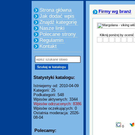
Strona główna
Firmy wg branż
Jak dodać wpis
Znajdź kategorię
Nasze linki
Polecane strony
Kliknij poniżej by ocenić
Regulamin
Kontakt
Statystyki katalogu:
Istniejemy od: 2010-04-09
Kategorii: 25
Podkategorii: 548
Wpisów aktywnych: 3344
Wpisów odrzuconych: 8386
Wpisów oczekujących: 0
Ostatnia moderacja: 2026-
08-04
0
Polecamy: