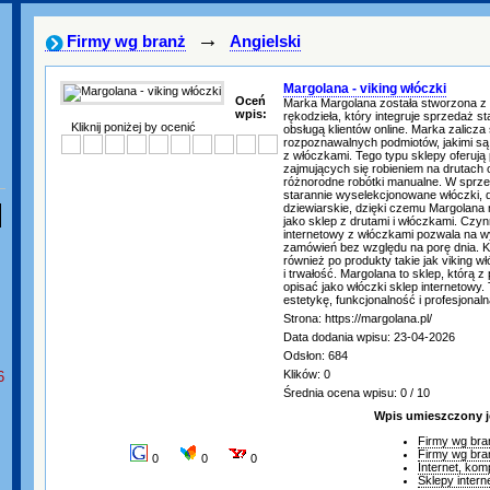
→
Firmy wg branż
Angielski
Margolana - viking włóczki
Oceń
Marka Margolana została stworzona z 
wpis:
rękodzieła, który integruje sprzedaż 
Kliknij poniżej by ocenić
obsługą klientów online. Marka zalicza
rozpoznawalnych podmiotów, jakimi są
z włóczkami. Tego typu sklepy oferują
zajmujących się robieniem na drutach
różnorodne robótki manualne. W sprz
starannie wyselekcjonowane włóczki, d
dziewiarskie, dzięki czemu Margolana
jako sklep z drutami i włóczkami. Czy
internetowy z włóczkami pozwala na w
zamówień bez względu na porę dnia. Kli
również po produkty takie jak viking w
i trwałość. Margolana to sklep, którą
opisać jako włóczki sklep internetowy. 
estetykę, funkcjonalność i profesjonal
Strona: https://margolana.pl/
Data dodania wpisu: 23-04-2026
Odsłon: 684
Klików: 0
6
Średnia ocena wpisu: 0 / 10
Wpis umieszczony j
Firmy wg bra
Firmy wg bra
0
0
0
Internet, kom
Sklepy inter