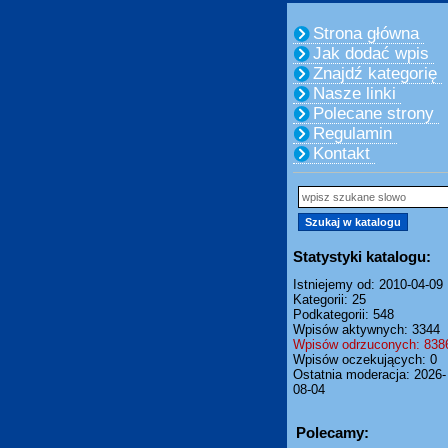
Strona główna
Jak dodać wpis
Znajdź kategorię
Nasze linki
Polecane strony
Regulamin
Kontakt
Statystyki katalogu:
Istniejemy od: 2010-04-09
Kategorii: 25
Podkategorii: 548
Wpisów aktywnych: 3344
Wpisów odrzuconych: 838
Wpisów oczekujących: 0
Ostatnia moderacja: 2026-
08-04
Polecamy: