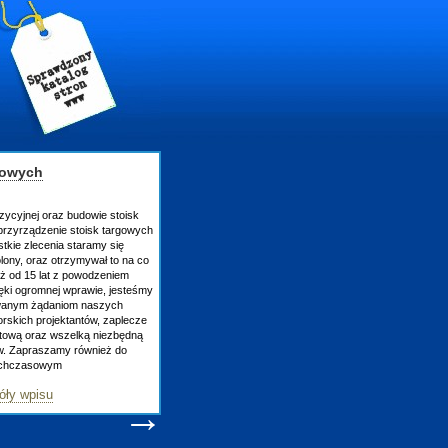
gowych
zycyjnej oraz budowie stoisk
rzyrządzenie stoisk targowych
tkie zlecenia staramy się
lony, oraz otrzymywał to na co
uż od 15 lat z powodzeniem
ęki ogromnej wprawie, jesteśmy
owanym żądaniom naszych
skich projektantów, zaplecze
atową oraz wszelką niezbędną
ów. Zapraszamy również do
tychczasowym
óły wpisu
→