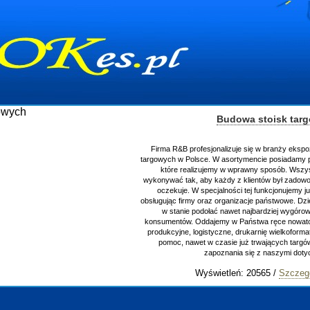
Budowa stoisk tar
Firma R&B profesjonalizuje się w branży ekspo
targowych w Polsce. W asortymencie posiadamy p
które realizujemy w wprawny sposób. Wszys
wykonywać tak, aby każdy z klientów był zadowo
oczekuje. W specjalności tej funkcjonujemy j
obsługując firmy oraz organizacje państwowe. Dzi
w stanie podołać nawet najbardziej wygór
konsumentów. Oddajemy w Państwa ręce nowator
produkcyjne, logistyczne, drukarnię wielkoform
pomoc, nawet w czasie już trwających targ
zapoznania się z naszymi do
Wyświetleń: 20565 /
Szczeg