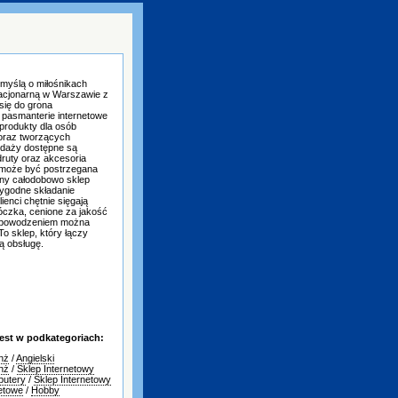
myślą o miłośnikach
stacjonarną w Warszawie z
 się do grona
 pasmanterie internetowe
 produkty dla osób
 oraz tworzących
edaży dostępne są
ruty oraz akcesoria
 może być postrzegana
nny całodobowo sklep
ygodne składanie
enci chętnie sięgają
łóczka, cenione za jakość
 z powodzeniem można
To sklep, który łączy
ną obsługę.
est w podkategoriach:
nż
/
Angielski
nż
/
Sklep Internetowy
putery
/
Sklep Internetowy
netowe
/
Hobby