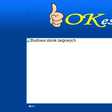
dynia
dministrowanie
ściami Gdynia i
ieżący nadzór nad
iczenia, organizację
ta obejmuje także
uchomościami Gdynia
potrzebny jest
ieruchomości Sopot
nia, Progreen-Adm
w codziennym
dla tych
←