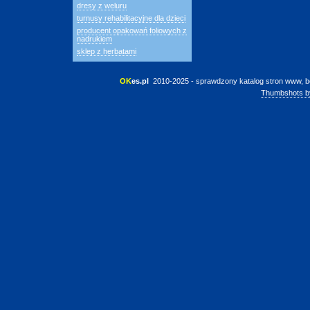
dresy z weluru
turnusy rehabilitacyjne dla dzieci
producent opakowań foliowych z
nadrukiem
sklep z herbatami
OK
es.pl
 2010-2025 - sprawdzony katalog stron www, b
Thumbshots b