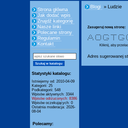
Blogi
» Ludzie
Strona główna
Jak dodać wpis
Znajdź kategorię
Nasze linki
Zasugeruj nową stronę:
Polecane strony
* ***** ***** ******* ***** ****
* * * * * * * * 
Regulamin
* * * * * * 
* * * * * * * 
***** * * * *** * *
* * * * * * * * 
* * ***** ***** * ***** *****
Kontakt
Kliknij, aby przeł
Adres sugerowanej st
Statystyki katalogu:
Istniejemy od: 2010-04-09
Kategorii: 25
Podkategorii: 548
Wpisów aktywnych: 3344
Wpisów odrzuconych: 8386
Wpisów oczekujących: 0
Ostatnia moderacja: 2026-
08-04
Polecamy: