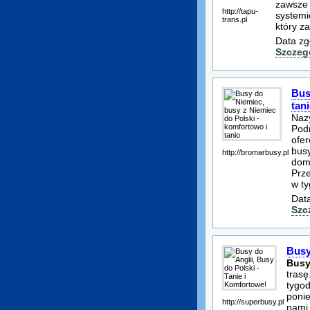
zawsze 
http://tapu-
systemi
trans.pl
który z
Data zg
Szczeg
Bus
tan
Naz
Podr
ofer
busy
http://bromarbusy.pl
domu
Prze
w ty
Data
Szc
Busy
Busy
trasę
tygod
ponie
http://superbusy.pl
nami 