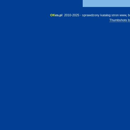
OK
es.pl
 2010-2025 - sprawdzony katalog stron www, b
Thumbshots b