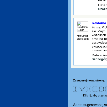
na ni
Data 
Szcz
Reklama 
Firma MUL
się. Zajm
wszelkich
http://multi-
oraz na t
pleks.com
sprawdzon
ekspozycj
innymi fi
Data zgło
Szczegół
Zasugeruj nową stronę:
******* * * * * ******* ****** *
* * * * * * * *
* * * * * * * *
* * * * **** * * 
* * * * * * * *
* * * * * * * *
******* * * * ******* ******
Kliknij, aby przeł
Adres sugerowanej st