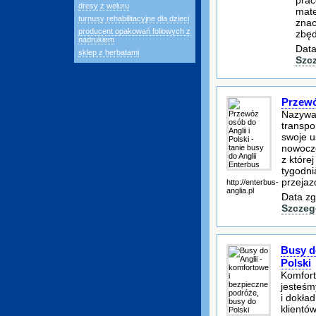
prac
dresy z weluru
mate
turnusy rehabilitacyjne dla dzieci
znac
producent opakowań foliowych z
zbęd
nadrukiem
Data
sklep z herbatami
Szc
Przewóz
Nazywam
transpo
swoje u
nowocze
z które
tygodni
przejaz
http://enterbus-
anglia.pl
Data zg
Szczeg
Busy d
Polski
Komfort
jesteśm
i dokła
klientó