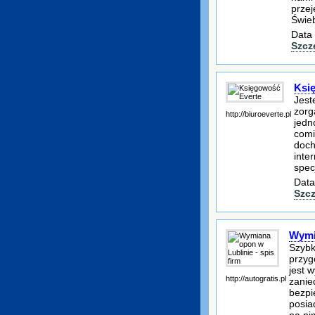
prze
Świeb
Data 
Szcz
Ksi
Jest
zorg
http://biuroeverte.pl
jedn
comi
doch
inte
spec
Data
Szc
Wymia
Szybk
przyg
jest 
http://autogratis.pl
zanie
bezpi
posia