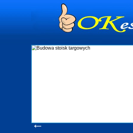
Firma R&B profes
targowych w Polsce
które realizu
wykonywać tak, aby
oczekuje. W spe
obsługując firmy or
w stanie pod
konsumentów. Odda
produkcyjne, logi
pomoc, nawet w
z
Wyś
←