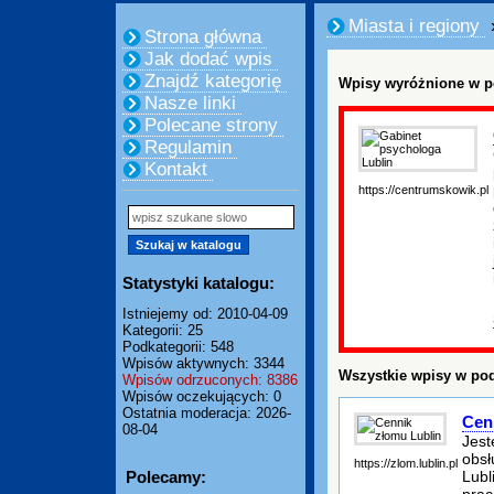
Miasta i regiony
Strona główna
Jak dodać wpis
Znajdź kategorię
Wpisy wyróżnione w p
Nasze linki
Polecane strony
Regulamin
Kontakt
https://centrumskowik.pl
Statystyki katalogu:
Istniejemy od: 2010-04-09
Kategorii: 25
Podkategorii: 548
Wpisów aktywnych: 3344
Wszystkie wpisy w pod
Wpisów odrzuconych: 8386
Wpisów oczekujących: 0
Ostatnia moderacja: 2026-
Cen
08-04
Jest
obsł
https://zlom.lublin.pl
Polecamy:
Lubl