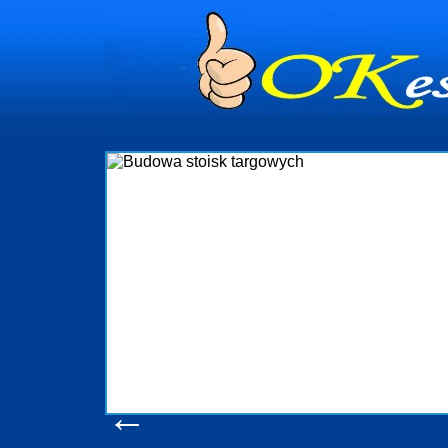
dynia
dministrowanie
ściami Gdynia i
ieżący nadzór nad
iczenia, organizację
ta obejmuje także
uchomościami Gdynia
potrzebny jest
ieruchomości Sopot
nia, Progreen-Adm
w codziennym
dla tych
←