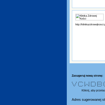
http://klinikazdrowejkosci.
Zasugeruj nową stronę:
* * ***** * * ****** ****
* * * * * * * * * * 
* * * * * * * * * *
* * * * * * * * ****** *
* * * * * * * * * * * * 
* * * * ** ** * * * *
* ***** * * ****** ****** 
Kliknij, aby przeł
Adres sugerowanej st