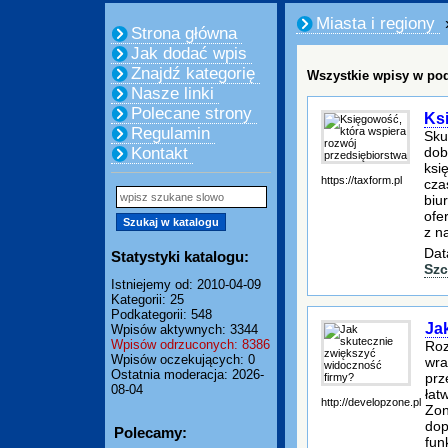
Miasta i regiony
Strona główna
Jak dodać wpis
Znajdź kategorię
Wszystkie wpisy w pod
Nasze linki
Polecane strony
Ksi
Regulamin
Sku
dob
Kontakt
ksi
https://taxform.pl
cza
biu
ofe
z n
Dat
Statystyki katalogu:
Szc
Istniejemy od: 2010-04-09
Kategorii: 25
Podkategorii: 548
Ja
Wpisów aktywnych: 3344
Wpisów odrzuconych: 8386
Roz
Wpisów oczekujących: 0
wra
Ostatnia moderacja: 2026-
prz
08-04
łat
http://developzone.pl
Zon
dop
Polecamy:
fun