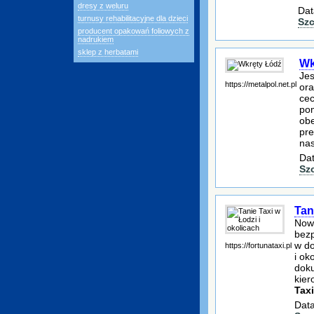
dresy z weluru
Dat
turnusy rehabilitacyjne dla dzieci
Szc
producent opakowań foliowych z
nadrukiem
sklep z herbatami
Wk
Jes
https://metalpol.net.pl
ora
cec
pom
obe
pre
nas
Dat
Sz
Tan
Nowa
bezp
w do
https://fortunataxi.pl
i ok
doku
kier
Taxi
Data