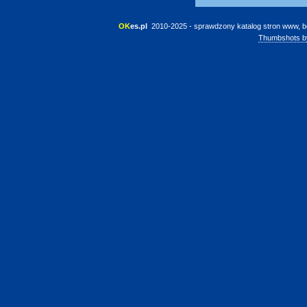
OK
es.pl
 2010-2025 - sprawdzony katalog stron www, b
Thumbshots b