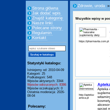
Zdrowie, uroda
» 
Strona główna
Jak dodać wpis
Znajdź kategorię
Wszystkie wpisy w pod
Nasze linki
Polecane strony
Regulamin
Kontakt
https://pharmavita.com.pl
Statystyki katalogu:
Istniejemy od: 2010-04-09
Kategorii: 25
Podkategorii: 548
Wpisów aktywnych: 3344
Apteka
Wpisów odrzuconych: 8386
Wpisów oczekujących: 0
Apteka 
Ostatnia moderacja: 2026-
supleme
http://apteka-
08-04
witamin
amica.pl
kosmety
akcesori
Polecamy:
sprzęt 