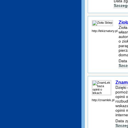
Data zg
Szczeg
Zioł
Zioł
http://lekiznatury.pl
włas
autor
o zi
para
pierz
doma
Data
Szcz
Znaml
Dzięki
pomoże
opinii
http://znamlek.pl
rozbud
wskaza
opinii
intern
Data z
Szcze