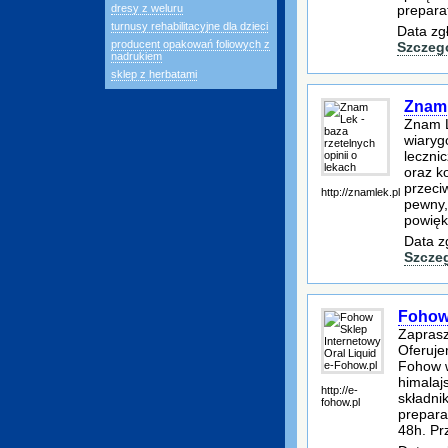
prepara
dresy z weluru
turnusy rehabilitacyjne dla dzieci
Data zg
producent opakowań foliowych z
Szczeg
nadrukiem
sklep z herbatami
Znam 
Znam L
wiaryg
leczni
oraz k
przeci
http://znamlek.pl
pewny,
powięk
Data z
Szcze
Fohow 
Zaprasz
Oferuje
Fohow w
himalaj
http://e-
składni
fohow.pl
prepara
48h. Pr