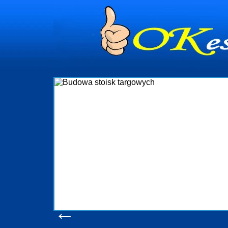
dynia
dministrowanie
ściami Gdynia i
ieżący nadzór nad
iczenia, organizację
ta obejmuje także
uchomościami Gdynia
potrzebny jest
ieruchomości Sopot
nia, Progreen-Adm
w codziennym
dla tych
←