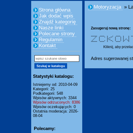
Motoryzacja
» La
Strona główna
Jak dodać wpis
Znajdź kategorię
Nasze linki
Zasugeruj nową stronę:
Polecane strony
******* ***** * * ***** * * **
* * * * ** * * * 
Regulamin
* * * ** * * * 
* * ** * * * * 
* * * ** * * * * *
* * * * ** * * ** 
******* ***** * * ***** * * 
Kontakt
Kliknij, aby przeł
Adres sugerowanej st
Statystyki katalogu:
Istniejemy od: 2010-04-09
Kategorii: 25
Podkategorii: 548
Wpisów aktywnych: 3344
Wpisów odrzuconych: 8386
Wpisów oczekujących: 0
Ostatnia moderacja: 2026-
08-04
Polecamy: