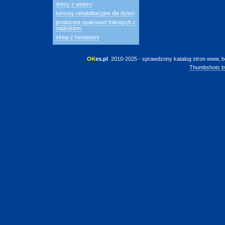
dresy z weluru
turnusy rehabilitacyjne dla dzieci
producent opakowań foliowych z
nadrukiem
sklep z herbatami
OK
es.pl
 2010-2025 - sprawdzony katalog stron www, b
Thumbshots b