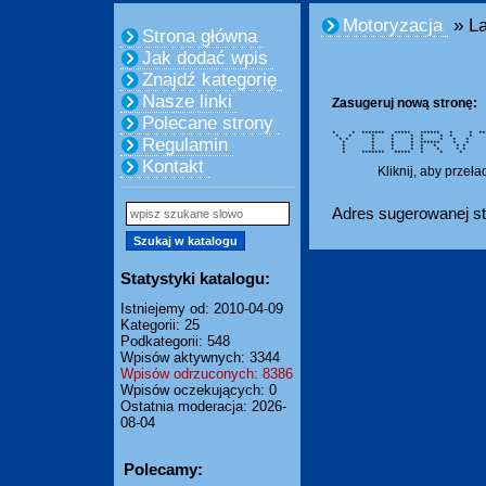
Motoryzacja
» La
Strona główna
Jak dodać wpis
Znajdź kategorię
Nasze linki
Zasugeruj nową stronę:
Polecane strony
* * ******* ***** ****** * 
* * * * * * * * *
Regulamin
* * * * * * * * *
* * * * ****** * 
* * * * * * * * *
* * * * * * * * 
* ******* ***** * * 
Kontakt
Kliknij, aby przeł
Adres sugerowanej st
Statystyki katalogu:
Istniejemy od: 2010-04-09
Kategorii: 25
Podkategorii: 548
Wpisów aktywnych: 3344
Wpisów odrzuconych: 8386
Wpisów oczekujących: 0
Ostatnia moderacja: 2026-
08-04
Polecamy: