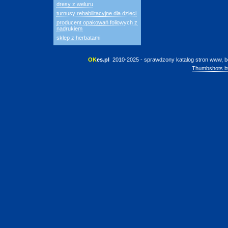
dresy z weluru
turnusy rehabilitacyjne dla dzieci
producent opakowań foliowych z
nadrukiem
sklep z herbatami
OK
es.pl
 2010-2025 - sprawdzony katalog stron www, b
Thumbshots b