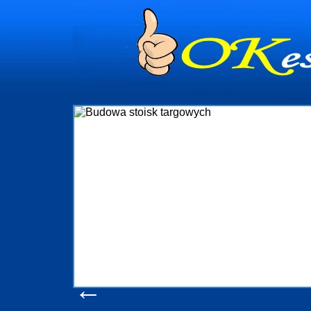
dynia
dministrowanie
ściami Gdynia i
ieżący nadzór nad
iczenia, organizację
ta obejmuje także
uchomościami Gdynia
potrzebny jest
ieruchomości Sopot
nia, Progreen-Adm
w codziennym
dla tych
←