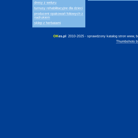
dresy z weluru
turnusy rehabilitacyjne dla dzieci
producent opakowań foliowych z
nadrukiem
sklep z herbatami
OK
es.pl
 2010-2025 - sprawdzony katalog stron www, b
Thumbshots b