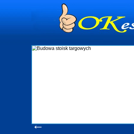
dynia
dministrowanie
ściami Gdynia i
ieżący nadzór nad
iczenia, organizację
ta obejmuje także
uchomościami Gdynia
potrzebny jest
ieruchomości Sopot
nia, Progreen-Adm
w codziennym
dla tych
←