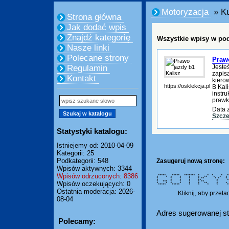
Motoryzacja
» Ku
Strona główna
Jak dodać wpis
Znajdź kategorię
Wszystkie wpisy w pod
Nasze linki
Polecane strony
Prawo
Jeste
Regulamin
zapis
Kontakt
kiero
https://osklekcja.pl
B Kal
instru
prawk
Data 
Szcze
Statystyki katalogu:
Istniejemy od: 2010-04-09
Kategorii: 25
Podkategorii: 548
Zasugeruj nową stronę:
Wpisów aktywnych: 3344
Wpisów odrzuconych: 8386
***** ***** ******* * * * 
* * * * * * ** * * *
* * * * * ** * * *
* * * * ** * ****
* *** * * * * ** * 
Wpisów oczekujących: 0
* * * * * * ** * * 
***** ***** * * * * *
Ostatnia moderacja: 2026-
Kliknij, aby przeł
08-04
Adres sugerowanej st
Polecamy: