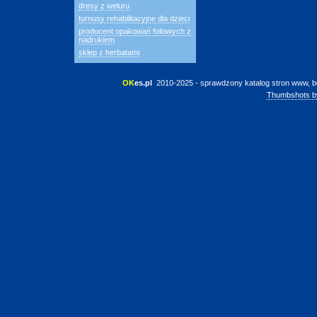
dresy z weluru
turnusy rehabilitacyjne dla dzieci
producent opakowań foliowych z
nadrukiem
sklep z herbatami
OK
es.pl
 2010-2025 - sprawdzony katalog stron www, b
Thumbshots b