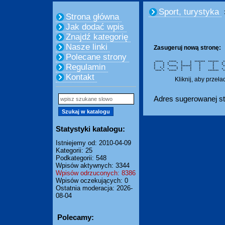
Sport, turystyka
Strona główna
Jak dodać wpis
Znajdź kategorię
Nasze linki
Zasugeruj nową stronę:
Polecane strony
***** ***** * * ******* *******
* * * * * * * * *
Regulamin
* * * * * * * *
* * ***** ******* * * *
* * * * * * *
* * * * * * * *
**** * ***** * * * ****
Kontakt
Kliknij, aby przeł
Adres sugerowanej st
Statystyki katalogu:
Istniejemy od: 2010-04-09
Kategorii: 25
Podkategorii: 548
Wpisów aktywnych: 3344
Wpisów odrzuconych: 8386
Wpisów oczekujących: 0
Ostatnia moderacja: 2026-
08-04
Polecamy: