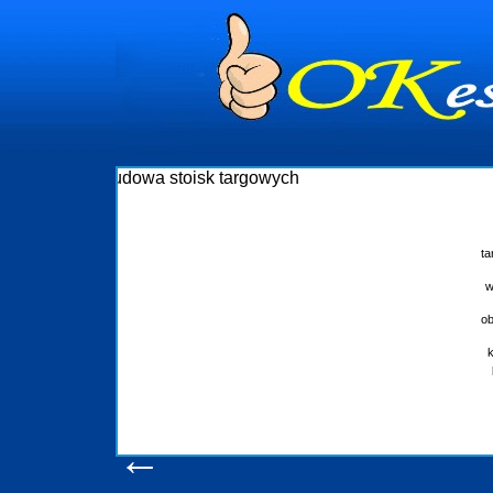
Budowa stoisk targowych
Firma R&B profesjonalizuje się w branży ekspozycyjnej oraz budowie sto
targowych w Polsce. W asortymencie posiadamy przyrządzenie stoisk tar
które realizujemy w wprawny sposób. Wszystkie zlecenia staramy się
wykonywać tak, aby każdy z klientów był zadowolony, oraz otrzymywał to 
oczekuje. W specjalności tej funkcjonujemy już od 15 lat z powodzenie
obsługując firmy oraz organizacje państwowe. Dzięki ogromnej wprawie, je
w stanie podołać nawet najbardziej wygórowanym żądaniom naszych
konsumentów. Oddajemy w Państwa ręce nowatorskich projektantów, zapl
produkcyjne, logistyczne, drukarnię wielkoformatową oraz wszelką niezb
pomoc, nawet w czasie już trwających targów. Zapraszamy również d
zapoznania się z naszymi dotychczasowym
Wyświetleń: 20599 /
Szczegóły wpisu
←