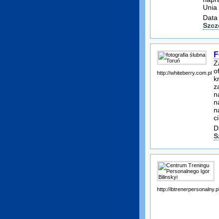
Unia 
Data
Szcz
F
Z
o
http://whiteberry.com.pl
k
z
n
n
n
c
D
S
http://ibtrenerpersonalny.p