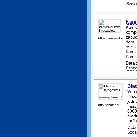
Szcz
Kami
Kamie
kompo
zabud
https://mega-lit.eu
domu,
oszli
Kamie
Kamie
Data 
Szcz
Bla
W na
niez
jedn
http://pkmet.pl
nasz
6060
prod
trafi
Data
Szcz