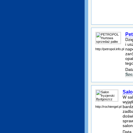
Pet
Dzi
i us
napę
http://petropol.info.pl
zar
opa
teg
Dat
Szc
Salo
W sal
wyjąt
bardz
http://rochiengel.pl
zadba
doświ
spraw
salon
Data 