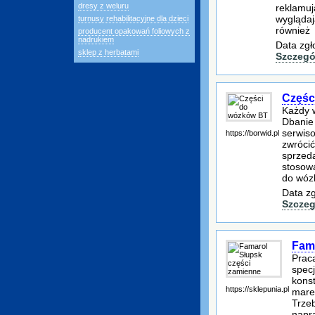
dresy z weluru
reklamuj
wyglądaj
turnusy rehabilitacyjne dla dzieci
również
producent opakowań foliowych z
nadrukiem
Data zgł
sklep z herbatami
Szczegó
Częśc
Każdy 
Dbanie 
serwis
https://borwid.pl
zwrócić
sprzeda
stosowa
do wózk
Data zg
Szczeg
Fam
Praca
specj
kons
https://sklepunia.pl
mare
Trze
napr