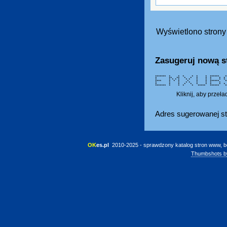
Wyświetlono strony 
Zasugeruj nową s
******* * * * * * * ****** ***
* ** ** * * * * * *
* * * * * * * * * *
**** * * * * * * ****** **
* * * * * * * * 
* * * * * * * * *
******* * * * * ***** ****** ***
Kliknij, aby przeł
Adres sugerowanej st
OK
es.pl
 2010-2025 - sprawdzony katalog stron www, b
Thumbshots b