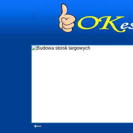
Budow
Firma R&B profesjonalizuje
targowych w Polsce. W asorty
które realizujemy w wpr
wykonywać tak, aby każdy z k
oczekuje. W specjalności 
obsługując firmy oraz organiz
w stanie podołać nawet
konsumentów. Oddajemy w Pa
produkcyjne, logistyczne, d
pomoc, nawet w czasie j
zapoznania
Wyświetleń:
←