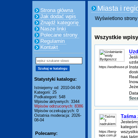
Miasta i regi
Strona główna
Jak dodać wpis
Wyświetlono strony 
Znajdź kategorię
Nasze linki
Polecane strony
Wszystkie wpisy
Regulamin
Kontakt
Uzd
Jeśl
uzda
Inst
https://wodhouse.pl
dost
Real
Statystyki katalogu:
Inow
Jeże
Istniejemy od: 2010-04-09
Kategorii: 25
Data
Podkategorii: 548
Szc
Wpisów aktywnych: 3344
Wpisów odrzuconych: 8386
Wpisów oczekujących: 0
Ostatnia moderacja: 2026-
Taśma 
08-04
Jesteśmy
kategori
wszystki
https://berg-
Polecamy:
tape.com.pl
nas taśm