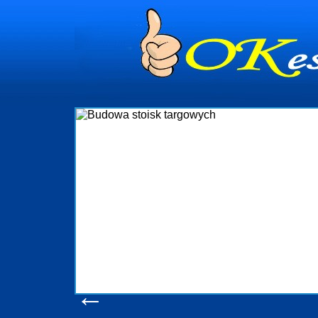
dynia
dministrowanie
ściami Gdynia i
ieżący nadzór nad
iczenia, organizację
ta obejmuje także
uchomościami Gdynia
potrzebny jest
ieruchomości Sopot
nia, Progreen-Adm
w codziennym
dla tych
←