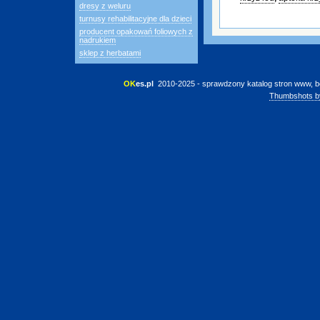
dresy z weluru
turnusy rehabilitacyjne dla dzieci
producent opakowań foliowych z
nadrukiem
sklep z herbatami
OK
es.pl
 2010-2025 - sprawdzony katalog stron www, b
Thumbshots b