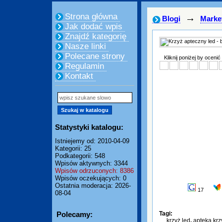
Strona główna
→
Blogi
Marke
Jak dodać wpis
Znajdź kategorię
Nasze linki
Polecane strony
Kliknij poniżej by ocenić
Regulamin
Kontakt
Statystyki katalogu:
Istniejemy od: 2010-04-09
Kategorii: 25
Podkategorii: 548
Wpisów aktywnych: 3344
Wpisów odrzuconych: 8386
Wpisów oczekujących: 0
Ostatnia moderacja: 2026-
17
08-04
Polecamy:
Tagi:
krzyż led
,
apteka krz