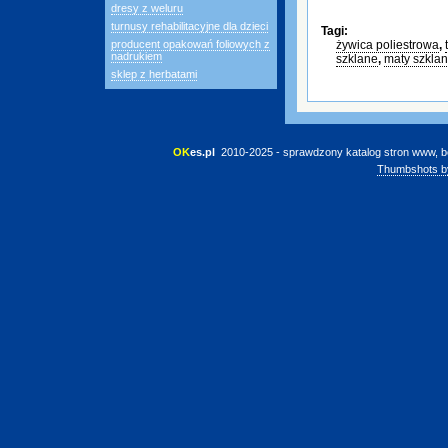
dresy z weluru
turnusy rehabilitacyjne dla dzieci
Tagi:
producent opakowań foliowych z
żywica poliestrowa
,
nadrukiem
szklane
,
maty szkla
sklep z herbatami
OK
es.pl
 2010-2025 - sprawdzony katalog stron www, b
Thumbshots b