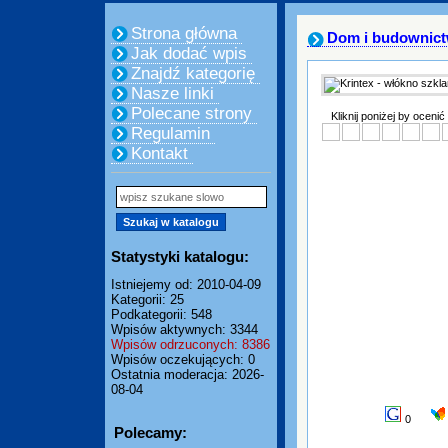
Strona główna
Dom i budownic
Jak dodać wpis
Znajdź kategorię
Nasze linki
Polecane strony
Kliknij poniżej by ocenić
Regulamin
Kontakt
Statystyki katalogu:
Istniejemy od: 2010-04-09
Kategorii: 25
Podkategorii: 548
Wpisów aktywnych: 3344
Wpisów odrzuconych: 8386
Wpisów oczekujących: 0
Ostatnia moderacja: 2026-
08-04
0
Polecamy: