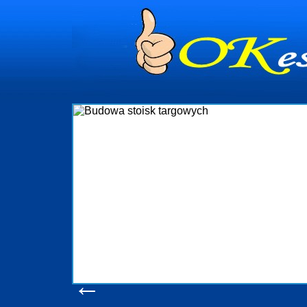
dynia
dministrowanie
ściami Gdynia i
ieżący nadzór nad
iczenia, organizację
ta obejmuje także
uchomościami Gdynia
potrzebny jest
ieruchomości Sopot
nia, Progreen-Adm
w codziennym
dla tych
←