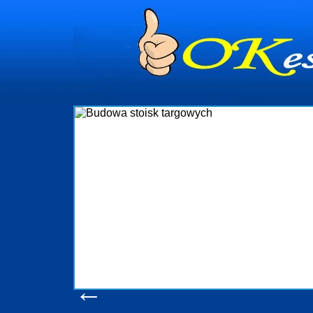
dynia
dministrowanie
ściami Gdynia i
ieżący nadzór nad
iczenia, organizację
ta obejmuje także
uchomościami Gdynia
potrzebny jest
ieruchomości Sopot
nia, Progreen-Adm
w codziennym
dla tych
←