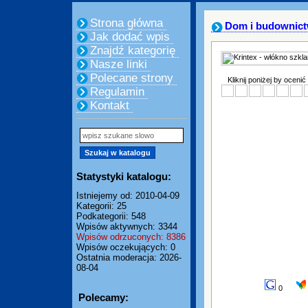
Strona główna
Dom i budownic
Jak dodać wpis
Znajdź kategorię
Nasze linki
Polecane strony
Kliknij poniżej by ocenić
Regulamin
Kontakt
Statystyki katalogu:
Istniejemy od: 2010-04-09
Kategorii: 25
Podkategorii: 548
Wpisów aktywnych: 3344
Wpisów odrzuconych: 8386
Wpisów oczekujących: 0
Ostatnia moderacja: 2026-
08-04
0
Polecamy: