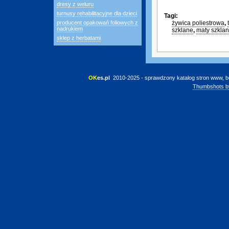
dresy z weluru
turnusy rehabilitacyjne dla dzieci
Tagi:
producent opakowań foliowych z
żywica poliestrowa
,
nadrukiem
szklane
,
maty szkla
sklep z herbatami
OK
es.pl
 2010-2025 - sprawdzony katalog stron www, b
Thumbshots b