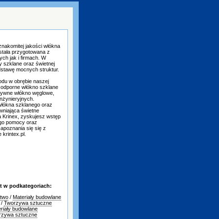
znakomitej jakości włókna
tała przygotowana z
ch jak i firmach. W
 szklane oraz świetnej
odstawę mocnych struktur.
odu w obrębie naszej
o odporne włókno szklane
ztywne włókno węglowe,
nżynieryjnych.
włókna szklanego oraz
wniająca świetne
a Krinex, zyskujesz wstęp
go pomocy oraz
poznania się się z
krintex.pl.
t w podkategoriach:
ctwo
/
Materiały budowlane
/
Tworzywa sztuczne
riały budowlane
rzywa sztuczne