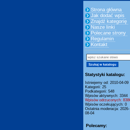
Strona główna
Jak dodać wpis
Znajdź kategorię
Nasze linki
Polecane strony
Regulamin
Kontakt
Statystyki katalogu:
Istniejemy od: 2010-04-09
Kategorii: 25
Podkategorii: 548
Wpisów aktywnych: 3344
Wpisów odrzuconych: 838
Wpisów oczekujących: 0
Ostatnia moderacja: 2026-
08-04
Polecamy: