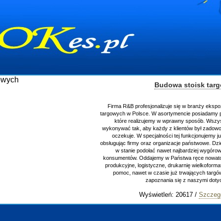
Budowa stoisk tar
Firma R&B profesjonalizuje się w branży ekspo
targowych w Polsce. W asortymencie posiadamy p
które realizujemy w wprawny sposób. Wszys
wykonywać tak, aby każdy z klientów był zadowo
oczekuje. W specjalności tej funkcjonujemy j
obsługując firmy oraz organizacje państwowe. Dzi
w stanie podołać nawet najbardziej wygór
konsumentów. Oddajemy w Państwa ręce nowator
produkcyjne, logistyczne, drukarnię wielkoform
pomoc, nawet w czasie już trwających targ
zapoznania się z naszymi do
Wyświetleń: 20617 /
Szczeg