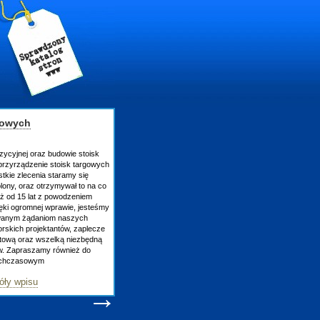
gowych
zycyjnej oraz budowie stoisk
rzyrządzenie stoisk targowych
tkie zlecenia staramy się
lony, oraz otrzymywał to na co
uż od 15 lat z powodzeniem
ęki ogromnej wprawie, jesteśmy
owanym żądaniom naszych
skich projektantów, zaplecze
atową oraz wszelką niezbędną
ów. Zapraszamy również do
tychczasowym
óły wpisu
→