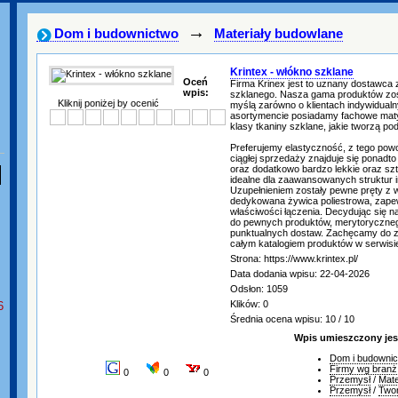
→
Dom i budownictwo
Materiały budowlane
Krintex - włókno szklane
Oceń
Firma Krinex jest to uznany dostawca 
wpis:
szklanego. Nasza gama produktów zos
Kliknij poniżej by ocenić
myślą zarówno o klientach indywidualny
asortymencie posiadamy fachowe maty
klasy tkaniny szklane, jakie tworzą p
Preferujemy elastyczność, z tego pow
ciągłej sprzedaży znajduje się ponadt
oraz dodatkowo bardzo lekkie oraz s
idealne dla zaawansowanych struktur i
Uzupełnieniem zostały pewne pręty z 
dedykowana żywica poliestrowa, zape
właściwości łączenia. Decydując się n
do pewnych produktów, merytoryczne
punktualnych dostaw. Zachęcamy do za
całym katalogiem produktów w serwisie 
Strona: https://www.krintex.pl/
Data dodania wpisu: 22-04-2026
Odsłon: 1059
Klików: 0
6
Średnia ocena wpisu: 10 / 10
Wpis umieszczony jes
Dom i budowni
Firmy wg branż
0
0
0
Przemysł
/
Mate
Przemysł
/
Two