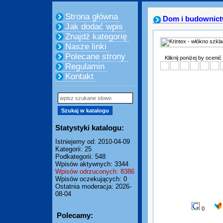
Strona główna
Dom i budownic
Jak dodać wpis
Znajdź kategorię
Nasze linki
Polecane strony
Kliknij poniżej by ocenić
Regulamin
Kontakt
Statystyki katalogu:
Istniejemy od: 2010-04-09
Kategorii: 25
Podkategorii: 548
Wpisów aktywnych: 3344
Wpisów odrzuconych: 8386
Wpisów oczekujących: 0
Ostatnia moderacja: 2026-
08-04
0
Polecamy: