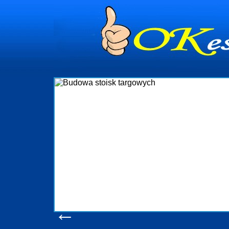
dynia
dministrowanie
ściami Gdynia i
ieżący nadzór nad
iczenia, organizację
ta obejmuje także
uchomościami Gdynia
potrzebny jest
ieruchomości Sopot
nia, Progreen-Adm
w codziennym
dla tych
←