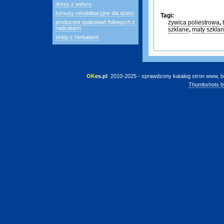
dresy z weluru
turnusy rehabilitacyjne dla dzieci
Tagi:
producent opakowań foliowych z
żywica poliestrowa
,
nadrukiem
szklane
,
maty szkla
sklep z herbatami
OK
es.pl
 2010-2025 - sprawdzony katalog stron www, b
Thumbshots b