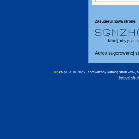
Zasugeruj nową stronę:
***** ***** * * ******* * 
* * * * ** * * * *
* * * * * * *
***** * * * * * ***
* * *** * * * * 
* * * * * ** * * * 
***** ***** * * ******* * * *
Kliknij, aby przeł
Adres sugerowanej st
OK
es.pl
 2010-2025 - sprawdzony katalog stron www, b
Thumbshots b