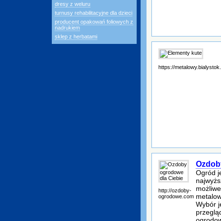
dresy z weluru
turnusy rehabilitacyjne dla dzieci
producent opakowań foliowych z
nadrukiem
sklep z herbatami
https://metalowy.bialystok.
Ozdoby
Ogród j
najwyżs
możliwe
http://ozdoby-
metalow
ogrodowe.com
Wybór j
przeglą
ogrodow