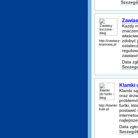
Szczegó
Zawias
Każdy m
znaczen
właściw
zdobyć 
http://zawiasy-
bramowe.pl
ostatec
regulow
zawiasó
Data zg
Szczeg
Klamki d
Klamki s
oraz drzw
problemów
furtki, kt
http://klamki-
kute.pl
postawić 
interneto
najlepsze
Data zgło
Szczegół