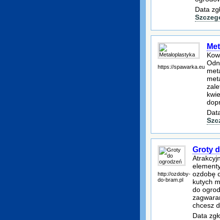
Data zg
Szczeg
Met
Kow
Odna
https://spawarka.eu
meta
meta
zale
kwie
dop
Data
Szc
Groty 
Atrakcyj
elementy
ozdobę d
http://ozdoby-
do-bram.pl
kutych m
do ogrod
zagwaran
chcesz d
Data zgł