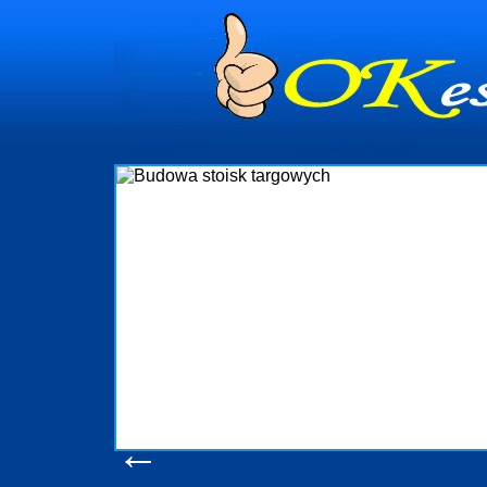
dynia
dministrowanie
ściami Gdynia i
ieżący nadzór nad
iczenia, organizację
ta obejmuje także
uchomościami Gdynia
potrzebny jest
ieruchomości Sopot
nia, Progreen-Adm
w codziennym
dla tych
←