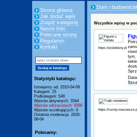
Dom i budownict
Strona główna
Jak dodać wpis
Znajdź kategorię
Wszystkie wpisy w pod
Nasze linki
Polecane strony
Figu
Regulamin
Potr
zamó
Kontakt
https://ozdobiony.pl
równ
tym,
taki
dost
Sprz
Data
Statystyki katalogu:
Szc
Istniejemy od: 2010-04-09
Kategorii: 25
Podkategorii: 548
Wpisów aktywnych: 3344
Wpisów odrzuconych: 8386
https://rozety.mazowsze.p
Wpisów oczekujących: 0
Ostatnia moderacja: 2026-
08-04
Polecamy: