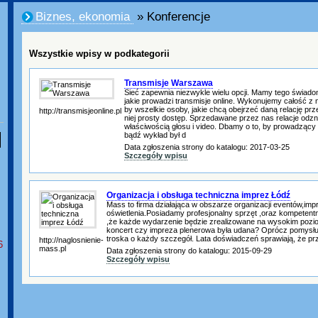
Biznes, ekonomia
» Konferencje
Wszystkie wpisy w podkategorii
Transmisje Warszawa
Sieć zapewnia niezwykle wielu opcji. Mamy tego świado
jakie prowadzi transmisje online. Wykonujemy całość z 
by wszelkie osoby, jakie chcą obejrzeć daną relację prze
http://transmisjeonline.pl
niej prosty dostęp. Sprzedawane przez nas relacje odz
właściwością głosu i video. Dbamy o to, by prowadzący
bądź wykład był d
Data zgłoszenia strony do katalogu: 2017-03-25
Szczegóły wpisu
Organizacja i obsługa techniczna imprez Łódź
Mass to firma działająca w obszarze organizacji eventów,impre
oświetlenia.Posiadamy profesjonalny sprzęt ,oraz kompetent
,że każde wydarzenie będzie zrealizowane na wysokim pozi
koncert czy impreza plenerowa była udana? Oprócz pomysłu,
troska o każdy szczegół. Lata doświadczeń sprawiają, że p
http://naglosnienie-
6
mass.pl
Data zgłoszenia strony do katalogu: 2015-09-29
Szczegóły wpisu