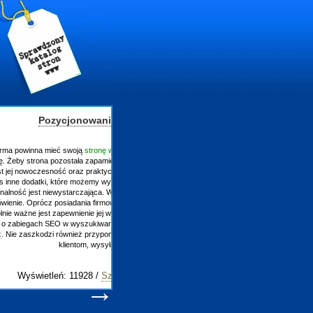
ałystok
która jednocześnie stanowi jej
przez wirtualnego użytkownika
 Warto uświetnić ją o ciekawą
w Internecie. Nierzadko, iż ich
więc pomyśleć o skrypcie na
rony
strony internetowe
j,
czyli jej popularyzacja. Warto
 Zapraszamy -
pozycjonowanie
 się co pewien czas zaufanym
e-ma
óły wpisu
→