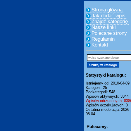
Strona główna
Jak dodać wpis
Znajdź kategorię
Nasze linki
Polecane strony
Regulamin
Kontakt
Statystyki katalogu:
Istniejemy od: 2010-04-09
Kategorii: 25
Podkategorii: 548
Wpisów aktywnych: 3344
Wpisów odrzuconych: 838
Wpisów oczekujących: 0
Ostatnia moderacja: 2026-
08-04
Polecamy: