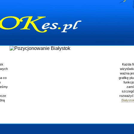
Pozycjonowanie Bi
Każda firma powinna mieć swoją
stronę www
, 
wizytówkę. Żeby strona pozostała zapamiętana 
ważna jest jej nowoczesność oraz praktyczność.
grafikę plus inne dodatki, które możemy wynaleźć 
funkcjonalność jest niewystarczająca. Warto 
zamówienie. Oprócz posiadania firmowej st
szczególnie ważne jest zapewnienie jej wejść - 
rozważyć o zabiegach SEO w wyszukiwarkach.
Białystok
. Nie zaszkodzi również przypomnieć
klientom, wysyłając 
Wyświetleń: 11928 /
Szczeg