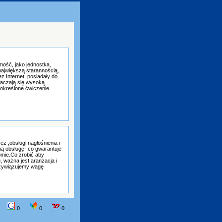
mość, jako jednostka,
największą starannością,
z Internet, posiadały do
naczają się wysoką
 określone ćwiczenie
z ,obsługi nagłośnienia i
ną obsługę- co gwarantuje
omie.Co zrobić aby
 ważna jest aranżacja i
rzywiązujemy wagę
0
0
0