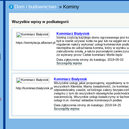
Dom i budownictwo
» Kominy
Wszystkie wpisy w podkategorii
Kominiarz Białystok
Istotną częścią każdego domu ogrzewanego jest k
byli w stanie używać kotła na gaz lub na węgiel we
https://wentylacja.alfastart.pl
regularnie należy wykonać usługi kominiarskie podl
niezbędna do udrażniania komina, który w wyniku 
zabrudzeniu smołą ,a także pozostałymi zanieczysz
że wybrany przez Ciebie kominiarz Mońki będz
Data zgłoszenia strony do katalogu: 2019-05-02
Szczegóły wpisu
Kominiarz Białystok
Wszystkie usługi, jakie proponujemy, wypełniamy w 
wszystkich Klientów. Mamy świadomość, że kominiarz
http://kominiarzbialystok.pl
odpowiedzialny zawód, od którego zależy bezpieczeń
związku z tym do wszystkich obowiązków podchodzi
starannością. Wszystkie usługi świadczymy w facho
6
usługi m.in. montaż wkładów kominowych podlas
Data zgłoszenia strony do katalogu: 2019-04-25
Szczegóły wpisu