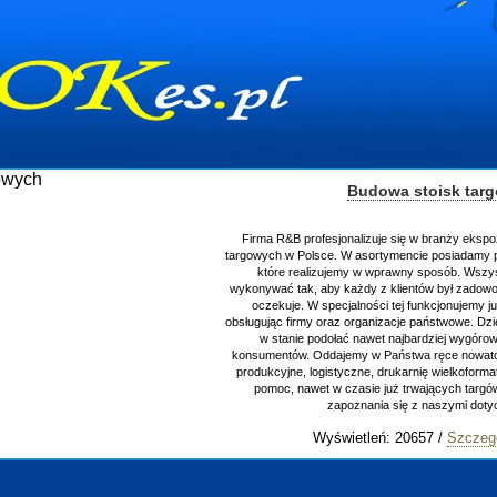
Budowa stoisk tar
Firma R&B profesjonalizuje się w branży ekspo
targowych w Polsce. W asortymencie posiadamy p
które realizujemy w wprawny sposób. Wszys
wykonywać tak, aby każdy z klientów był zadowo
oczekuje. W specjalności tej funkcjonujemy j
obsługując firmy oraz organizacje państwowe. Dzi
w stanie podołać nawet najbardziej wygór
konsumentów. Oddajemy w Państwa ręce nowator
produkcyjne, logistyczne, drukarnię wielkoform
pomoc, nawet w czasie już trwających targ
zapoznania się z naszymi do
Wyświetleń: 20657 /
Szczeg