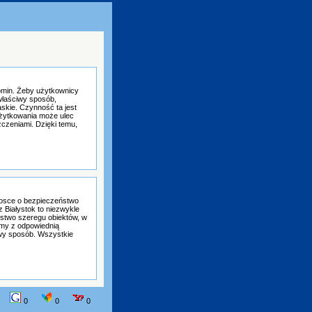
omin. Żeby użytkownicy
 właściwy sposób,
askie. Czynność ta jest
użytkowania może ulec
czeniami. Dzięki temu,
trosce o bezpieczeństwo
 Białystok to niezwykle
stwo szeregu obiektów, w
my z odpowiednią
wy sposób. Wszystkie
0
0
0