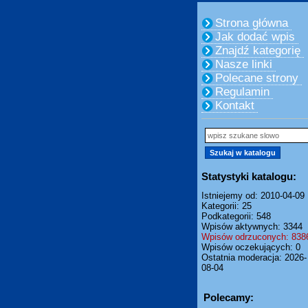
Strona główna
Jak dodać wpis
Znajdź kategorię
Nasze linki
Polecane strony
Regulamin
Kontakt
Statystyki katalogu:
Istniejemy od: 2010-04-09
Kategorii: 25
Podkategorii: 548
Wpisów aktywnych: 3344
Wpisów odrzuconych: 838
Wpisów oczekujących: 0
Ostatnia moderacja: 2026-
08-04
Polecamy: