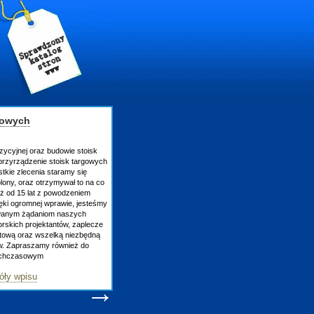
gowych
zycyjnej oraz budowie stoisk
rzyrządzenie stoisk targowych
tkie zlecenia staramy się
lony, oraz otrzymywał to na co
uż od 15 lat z powodzeniem
ęki ogromnej wprawie, jesteśmy
owanym żądaniom naszych
skich projektantów, zaplecze
atową oraz wszelką niezbędną
ów. Zapraszamy również do
tychczasowym
óły wpisu
→