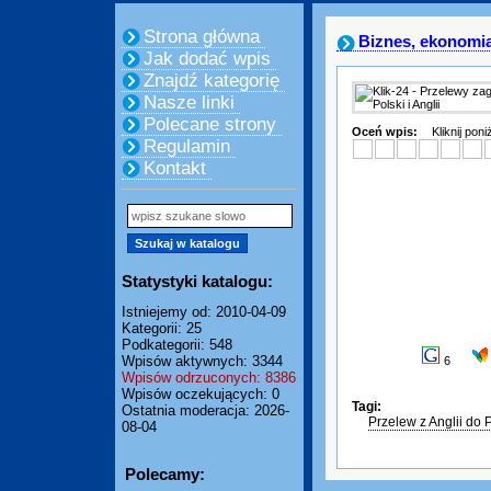
Strona główna
Biznes, ekonomi
Jak dodać wpis
Znajdź kategorię
Nasze linki
Polecane strony
Oceń wpis:
Kliknij pon
Regulamin
Kontakt
Statystyki katalogu:
Istniejemy od: 2010-04-09
Kategorii: 25
Podkategorii: 548
Wpisów aktywnych: 3344
6
Wpisów odrzuconych: 8386
Wpisów oczekujących: 0
Tagi:
Ostatnia moderacja: 2026-
Przelew z Anglii do 
08-04
Polecamy: