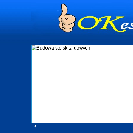
dynia
dministrowanie
ściami Gdynia i
ieżący nadzór nad
iczenia, organizację
ta obejmuje także
uchomościami Gdynia
potrzebny jest
ieruchomości Sopot
nia, Progreen-Adm
w codziennym
dla tych
←