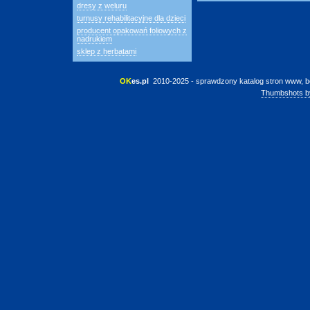
dresy z weluru
turnusy rehabilitacyjne dla dzieci
producent opakowań foliowych z
nadrukiem
sklep z herbatami
OK
es.pl
 2010-2025 - sprawdzony katalog stron www, b
Thumbshots b