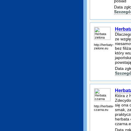
posiad
Data zgł
Szczegó
Herbat
Dlaczego
ze wzglę
niesamow
http://herbaty-
bez filiż
zielone.eu
który ws
japońska
powstają
Data zgł
Szczegó
Herbat
Która z 
Zdecydow
się ona 
http://herbata-
smak, za
czarna.eu
praktycz
herbata 
czarna.
Data zgł