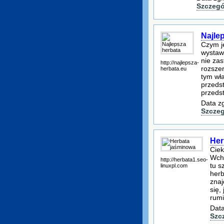
Szczegó
Najle
Czym je
wystaw
nie za
http://najlepsza-
rozsze
herbata.eu
tym wła
przeds
przeds
Data z
Szczeg
Her
Ciek
Wcho
http://herbata1.seo-
tu s
linuxpl.com
herb
znaj
się,
rumi
Data
Szc