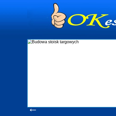
Budowa stoi
Firma R&B profesjonalizuje się w bra
targowych w Polsce. W asortymencie po
które realizujemy w wprawny spos
wykonywać tak, aby każdy z klientów b
oczekuje. W specjalności tej funkc
obsługując firmy oraz organizacje pańs
w stanie podołać nawet najbardz
konsumentów. Oddajemy w Państwa ręc
produkcyjne, logistyczne, drukarnię 
pomoc, nawet w czasie już trwają
zapoznania się z na
Wyświetleń: 20588 
←