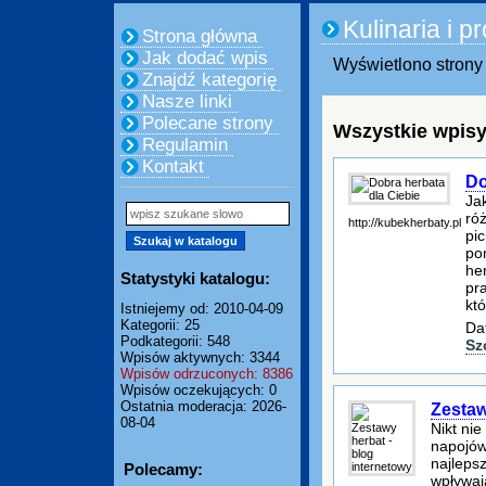
Kulinaria i 
Strona główna
Jak dodać wpis
Wyświetlono strony 
Znajdź kategorię
Nasze linki
Polecane strony
Wszystkie wpisy
Regulamin
Kontakt
Do
Ja
ró
http://kubekherbaty.pl
pic
po
he
Statystyki katalogu:
pr
kt
Istniejemy od: 2010-04-09
Kategorii: 25
Da
Podkategorii: 548
Sz
Wpisów aktywnych: 3344
Wpisów odrzuconych: 8386
Wpisów oczekujących: 0
Ostatnia moderacja: 2026-
Zestaw
08-04
Nikt nie
napojów
najleps
Polecamy:
wpływaj