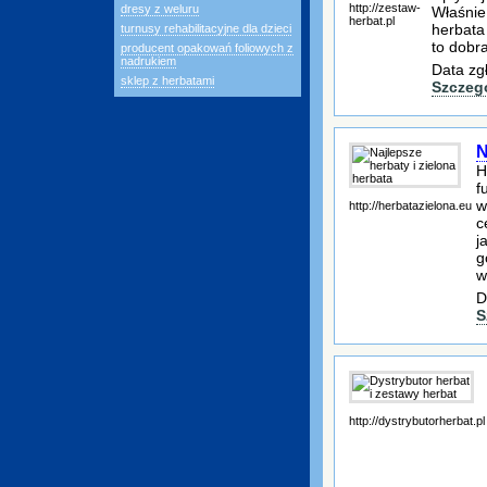
http://zestaw-
dresy z weluru
Właśnie
herbat.pl
herbata
turnusy rehabilitacyjne dla dzieci
to dobr
producent opakowań foliowych z
nadrukiem
Data zg
sklep z herbatami
Szczeg
N
H
f
w
http://herbatazielona.eu
c
j
g
w
D
S
http://dystrybutorherbat.pl