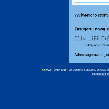
Wyświetlono strony 
Zasugeruj nową s
***** * * * * ****** ****** **
* * ** * * * * * * 
* * * * * * * * * *
* * * * * * ****** * 
* * * * * * * * * *
* * * ** * * * * * 
***** * * ***** * * ****** **
Kliknij, aby przeł
Adres sugerowanej st
OK
es.pl
 2010-2025 - sprawdzony katalog stron www, b
Thumbshots b