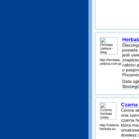
Herbata
Dlaczego
posiada 
jeśli uw
znajdzie
http://herbata-
zielona.com.pl
całości 
o pasjon
Prezent
Data zgł
Szczegó
Czarna 
Cenne wł
ona szero
czarna h
która ma
http://zielona-
herbata.eu
smakowe 
dowiesz s