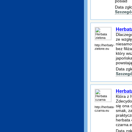
posiad
Data zgł
Szczegó
Herbat
Dlaczego
ze wzglę
niesamow
http://herbaty-
bez filiż
zielone.eu
który ws
japońska
powstają
Data zgł
Szczegó
Herbat
Która z 
Zdecydow
się ona 
http://herbata-
smak, za
czarna.eu
praktycz
herbata 
czarna.
Data zgł