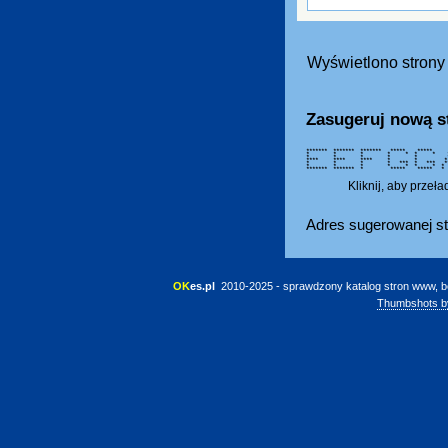
Wyświetlono strony 
Zasugeruj nową s
******* ******* ******* ***** ***
* * * * * * * *
* * * * * *
**** **** **** * 
* * * * *** * ***
* * * * * * * *
******* ******* * ***** **
Kliknij, aby przeł
Adres sugerowanej st
OK
es.pl
 2010-2025 - sprawdzony katalog stron www, b
Thumbshots b