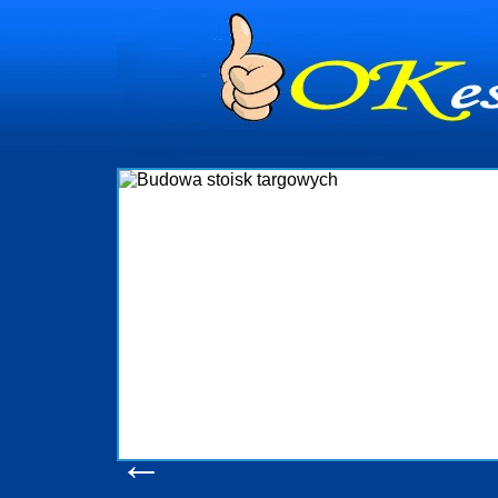
Firma R&B prof
targowych w Pols
które reali
wykonywać tak, 
oczekuje. W 
obsługując firmy
w stanie p
konsumentów. O
produkcyjne, l
pomoc, nawe
W
←