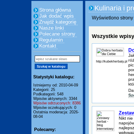
Kulinaria i 
Strona główna
Jak dodać wpis
Wyświetlono strony 
Znajdź kategorię
Nasze linki
Polecane strony
Wszystkie wpisy
Regulamin
Kontakt
Do
Ja
ró
http://kubekherbaty.pl
pic
po
he
Statystyki katalogu:
pr
kt
Istniejemy od: 2010-04-09
Kategorii: 25
Da
Podkategorii: 548
Sz
Wpisów aktywnych: 3344
Wpisów odrzuconych: 8386
Wpisów oczekujących: 0
Ostatnia moderacja: 2026-
Zestaw
08-04
Nikt nie
napojów
najleps
Polecamy:
wpływaj