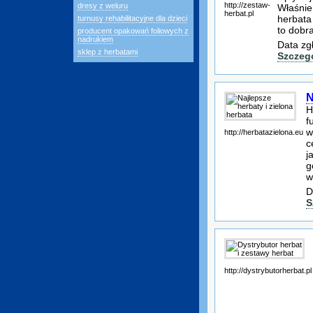
http://zestaw-
dresy z weluru
Właśnie
herbat.pl
herbata
turnusy rehabilitacyjne dla dzieci
to dobr
producent opakowań foliowych z
nadrukiem
Data zg
sklep z herbatami
Szczeg
N
H
f
w
http://herbatazielona.eu
c
j
g
w
D
S
http://dystrybutorherbat.pl