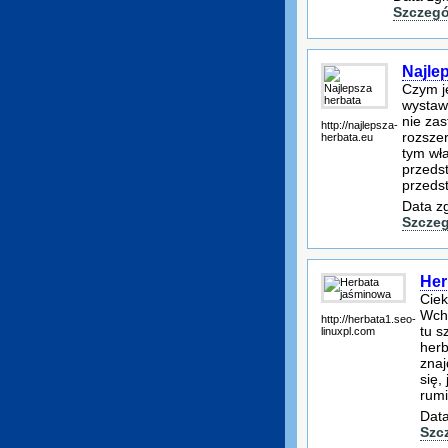
Szczegó
Najle
Czym je
wystaw
nie za
http://najlepsza-
rozsze
herbata.eu
tym wła
przeds
przeds
Data z
Szczeg
Her
Ciek
Wcho
http://herbata1.seo-
tu s
linuxpl.com
herb
znaj
się,
rumi
Data
Szc