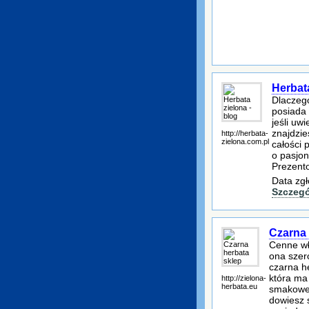
Herbata
Dlaczego
posiada 
jeśli uw
znajdzie
http://herbata-
zielona.com.pl
całości 
o pasjon
Prezent
Data zgł
Szczegó
Czarna 
Cenne wł
ona szero
czarna h
która ma
http://zielona-
herbata.eu
smakowe 
dowiesz s