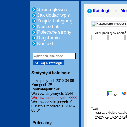
Strona główna
→
Katalogi
Mo
Jak dodać wpis
Znajdź kategorię
Nasze linki
Polecane strony
Kliknij poniżej by ocenić
Regulamin
Kontakt
Statystyki katalogu:
Istniejemy od: 2010-04-09
Kategorii: 25
Podkategorii: 548
Wpisów aktywnych: 3344
32
Wpisów odrzuconych: 8386
Wpisów oczekujących: 0
Ostatnia moderacja: 2026-
Tagi:
08-04
topstart
,
dobry katalo
www
,
darmowy katal
Polecamy: