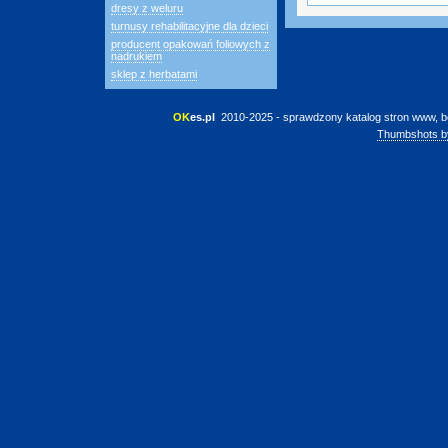
dresy z weluru
turnusy rehabilitacyjne dla dzieci
producent opakowań foliowych z
nadrukiem
sklep z herbatami
OK
es.pl
 2010-2025 - sprawdzony katalog stron www, b
Thumbshots b