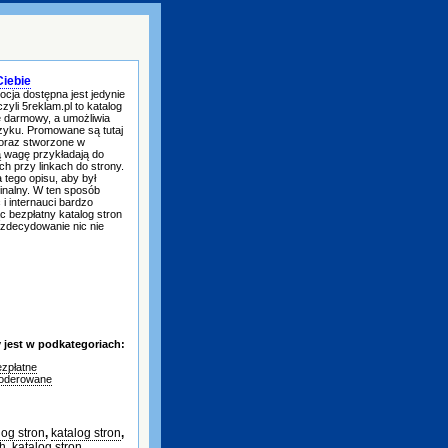
Ciebie
ocja dostępna jest jedynie
zyli 5reklam.pl to katalog
ie darmowy, a umożliwia
ęzyku. Promowane są tutaj
 oraz stworzone w
ą wagę przykładają do
h przy linkach do strony.
 tego opisu, aby był
ginalny. W ten sposób
i internauci bardzo
c bezpłatny katalog stron
 zdecydowanie nic nie
jest w podkategoriach:
zpłatne
oderowane
log stron
,
katalog stron
,
ch
,
katalog stron