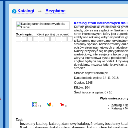
→
Katalogi
Bezpłatne
Katalog stron internetowych dla 
Nikt nie powiedział, że skuteczna prom
wtedy, gdy za nią zapłacimy. 5reklam, c
stron internetowych, który jest zupełn
Oceń wpis:
Kliknij poniżej by ocenić
efektywną reklamę witryn w polskim j
tylko strony merytoryczne, oryginalne
staranny sposób. Administratorzy duż
opisów stron internetowych znajdującyc
Należy przyłożyć się do przygotowania
wartościowy, interesujący a także ory
witryna internetowa zyska popularność 
chętnie będą na nią wchodzili. Używają
do reklamy, możesz jedynie zyskać, a
stracisz.
Strona: http://5reklam.pl/
Data dodania wpisu: 14-11-2018
Odsłon: 1245
Klików: 104
Średnia ocena wpisu: 0 / 10
6
Wpis umieszczony 
Katalogi
/
Be
11
0
0
Katalogi
/
M
Tagi:
bezpłatny katalog
,
katalog
,
darmowy katalog
,
5reklam
,
bezpłatny kata
5 reklam
,
darmowy katalog stron
,
darmowy katalog stron internetowy