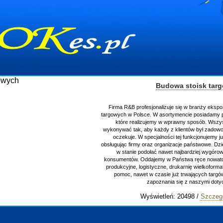
Budowa stoisk tar
Firma R&B profesjonalizuje się w branży ekspo
targowych w Polsce. W asortymencie posiadamy p
które realizujemy w wprawny sposób. Wszys
wykonywać tak, aby każdy z klientów był zadowo
oczekuje. W specjalności tej funkcjonujemy j
obsługując firmy oraz organizacje państwowe. Dzi
w stanie podołać nawet najbardziej wygór
konsumentów. Oddajemy w Państwa ręce nowator
produkcyjne, logistyczne, drukarnię wielkoform
pomoc, nawet w czasie już trwających targ
zapoznania się z naszymi do
Wyświetleń: 20498 /
Szczeg