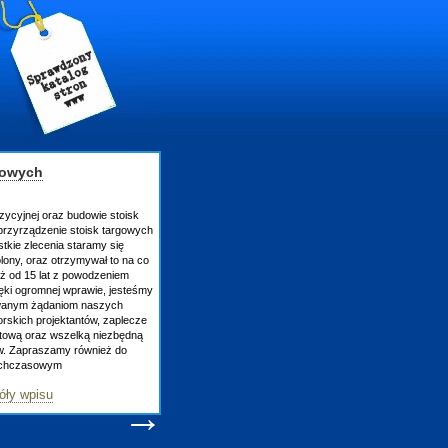
gowych
zycyjnej oraz budowie stoisk
rzyrządzenie stoisk targowych
tkie zlecenia staramy się
lony, oraz otrzymywał to na co
uż od 15 lat z powodzeniem
ęki ogromnej wprawie, jesteśmy
owanym żądaniom naszych
skich projektantów, zaplecze
atową oraz wszelką niezbędną
ów. Zapraszamy również do
tychczasowym
óły wpisu
→