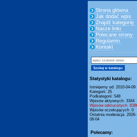
Strona główna
Jak dodać wpis
Znajdź kategorię
Nasze linki
Polecane strony
Regulamin
Kontakt
Statystyki katalogu:
Istniejemy od: 2010-04-09
Kategorii: 25
Podkategorii: 548
Wpisów aktywnych: 3344
Wpisów odrzuconych: 838
Wpisów oczekujących: 0
Ostatnia moderacja: 2026-
08-04
Polecamy: