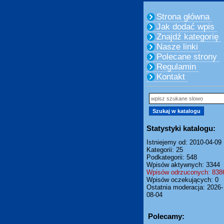
Strona główna
Jak dodać wpis
Znajdź kategorię
Nasze linki
Polecane strony
Regulamin
Kontakt
Statystyki katalogu:
Istniejemy od: 2010-04-09
Kategorii: 25
Podkategorii: 548
Wpisów aktywnych: 3344
Wpisów odrzuconych: 838
Wpisów oczekujących: 0
Ostatnia moderacja: 2026-
08-04
Polecamy: