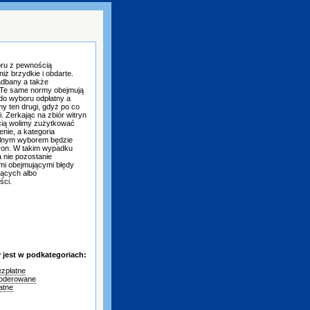
oru z pewnością
ż brzydkie i obdarte.
dbany a także
. Te same normy obejmują
 do wyboru odpłatny a
y ten drugi, gdyż po co
. Zerkając na zbiór witryn
cią wolimy zużytkować
enie, a kategoria
ealnym wyborem będzie
ron. W takim wypadku
 nie pozostanie
mi obejmującymi błędy
ejących albo
ści.
jest w podkategoriach:
zpłatne
oderowane
atne