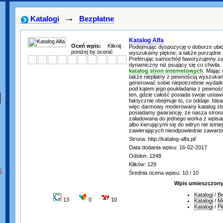
→
Katalogi
Bezpłatne
Katalog Alfa
Oceń wpis:
Kliknij
Podejmując dyspozycję o doborze ubi
poniżej by ocenić
wyszukamy piękne, a także porządne ni
Preferując samochód faworyzujemy za
dynamiczny niż psujący się co chwila
katalog stron internetowych
. Mając
także niepłatny z pewnością wyszukam
generować sobie niepotrzebnie wydatki
pod kątem jego poukładania z pewnoś
ten, gdzie całość posiada swoje ustawi
faktycznie obejmuje to, co oddaje. Id
więc darmowy moderowany katalog st
posiadamy gwarancję, że nasza strona
załadowana do jednego worka z wpisa
albo kierującymi się do witryn nie istni
zawierających nieodpowiednie zawarto
Strona: http://katalog-alfa.pl/
Data dodania wpisu: 16-02-2017
Odsłon: 1248
Klików: 129
6
Średnia ocena wpisu: 10 / 10
Wpis umieszczony 
Katalogi
/
Be
13
0
10
Katalogi
/
M
Katalogi
/
Pł