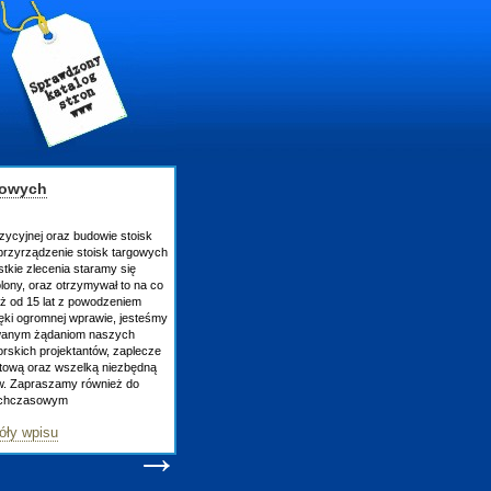
gowych
zycyjnej oraz budowie stoisk
rzyrządzenie stoisk targowych
tkie zlecenia staramy się
lony, oraz otrzymywał to na co
uż od 15 lat z powodzeniem
ęki ogromnej wprawie, jesteśmy
owanym żądaniom naszych
skich projektantów, zaplecze
atową oraz wszelką niezbędną
ów. Zapraszamy również do
tychczasowym
óły wpisu
→