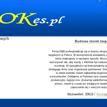
Budowa stoisk tar
Firma R&B profesjonalizuje się w branży ekspo
targowych w Polsce. W asortymencie posiadamy p
które realizujemy w wprawny sposób. Wszys
wykonywać tak, aby każdy z klientów był zadowo
oczekuje. W specjalności tej funkcjonujemy j
obsługując firmy oraz organizacje państwowe. Dzi
w stanie podołać nawet najbardziej wygór
konsumentów. Oddajemy w Państwa ręce nowator
produkcyjne, logistyczne, drukarnię wielkoform
pomoc, nawet w czasie już trwających targ
zapoznania się z naszymi do
Wyświetleń: 20615 /
Szczeg