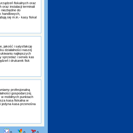
urządzeń fiskalnych oraz
raz instalacji terminali
e niezbędne do
k handlowych,
ują się m.in.- kasy fiskal
e, jakość i satysfakcję
tku działalności naszej
zukiwaniu najlepszych
y sprzedaż i serwis kas
ądzeń i drukarek fisk
niamy profesjonalną
łalności gospodarczej.
 w mobilnych punktach
sza kasa fiskalna w
 i jedyna kasa przenośna
0
0
0