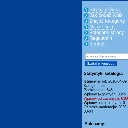
Strona główna
Jak dodać wpis
Znajdź kategorię
Nasze linki
Polecane strony
Regulamin
Kontakt
Statystyki katalogu:
Istniejemy od: 2010-04-09
Kategorii: 25
Podkategorii: 548
Wpisów aktywnych: 3344
Wpisów odrzuconych: 838
Wpisów oczekujących: 0
Ostatnia moderacja: 2026-
08-04
Polecamy: