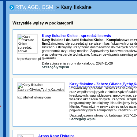
RTV, AGD, GSM
» Kasy fiskalne
Wszystkie wpisy w podkategorii
Kasy fiskalne Kielce - sprzedaż i serwis
Kasy fiskalne i drukarki fiskalne Kielce - Kompleksowe roz
firm
Zajmujemy się sprzedażą i serwisem kas fiskalnych oraz d
Kielcach. Oferujemy urządzenia dostosowane do różnych branż, 
gastronomia czy usługi mobilne. Zapewniamy fachowe doradztwo,
oraz pełne wsparcie techniczne. Nasze rozwiązania spełniają 
gwarantuj
https://aproks.pl
Data zgłoszenia strony do katalogu: 2024-11-29
Szczegóły wpisu
Kasy fiskalne - Zabrze,Gliwice,Tychy,
Prowadzimy sprzedaż i serwis kas fiskalnych 
oraz współpracujących z nimi urządzeń takic
kreskowych, wagi sklepowe, metkownice, szu
http://fiskalnekasy.com
wszelkie akcesoria do tych urządzeń.Urządze
programujemy, instalujemy i fiskalizujemy in
6
klienta. Prowadzimy pełny zakres usług gwar
pogwarancyjnych zakupionych urządzeń.Firm
Data zgłoszenia strony do katalogu: 2017-12
Szczegóły wpisu
Arpos Kasy Fiskalne