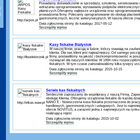
Posiadamy doświadczenie w sprzedaży, szkoleniu, serwisowaniu 
wdrażaniu oprogramowania, wystawianiu podpisów elektronicznych o
i
płatniczych.Oferujemy najlepsze urządzenia oraz oprogramowani
z
prowadzenia firmy. Polecamy oprogramowanie do obsługi placówe
gastronomicznych, lecznic weterynaryjnych. W naszej ofercie znajd
http://arpos.pl
Data zgłoszenia strony do katalogu: 2017-05-12
Szczegóły wpisu
Kasy fiskalne Białystok
W naszej firmie, pracują w ludzie, którzy stawiają na zaufani
klienta. Dla nas klient jest najważniejszy. Od samego począ
firmy, postawiliśmy na jakość i bezkompromisowość w pos
http://lboelektronik.pl
rozwiązań dla naszych klientów. W 1994 roku rozpoczęliśm
fiskalnych. W tym czasie zainstalowaliśmy kilka tysięcy urz
Data zgłoszenia strony do katalogu: 2015-10-15
Szczegóły wpisu
Serwis kas fiskalnych
Serdecznie zapraszamy do współpracy z naszą Firmą. Zapew
obsługę Klienta. Oferujemy urządzenia fiskalne do każdej dzia
NANO E - Nowoczesna kasa fiskalna przeznaczona do pracy
http://elkas.waw.pl
handlowych, gastronomicznych i usługowych. Jest to najmniej
ofercie NOVITUS, a zarazem jedna z najmniejszych na rynku
realizująca rejest
Data zgłoszenia strony do katalogu: 2015-10-02
Szczegóły wpisu