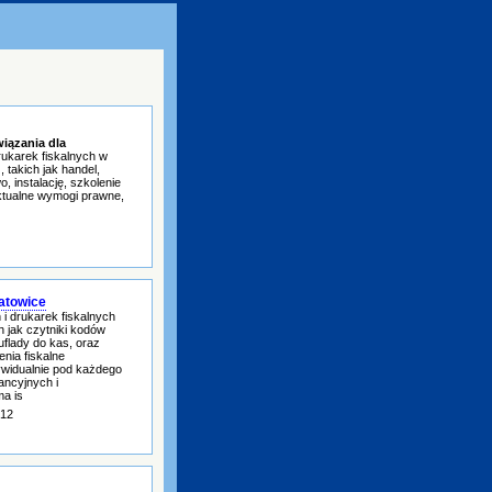
wiązania dla
rukarek fiskalnych w
takich jak handel,
 instalację, szkolenie
aktualne wymogi prawne,
Katowice
i drukarek fiskalnych
h jak czytniki kodów
flady do kas, oraz
nia fiskalne
dywidualnie pod każdego
ancyjnych i
a is
-12