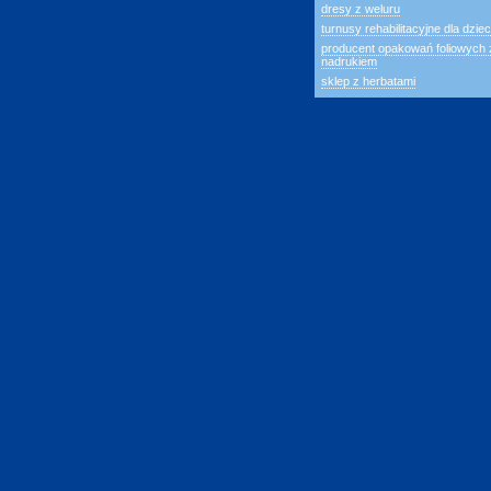
dresy z weluru
turnusy rehabilitacyjne dla dziec
producent opakowań foliowych 
nadrukiem
sklep z herbatami