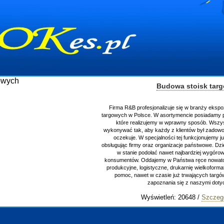
Budowa stoisk tar
Firma R&B profesjonalizuje się w branży ekspo
targowych w Polsce. W asortymencie posiadamy p
które realizujemy w wprawny sposób. Wszys
wykonywać tak, aby każdy z klientów był zadowo
oczekuje. W specjalności tej funkcjonujemy j
obsługując firmy oraz organizacje państwowe. Dzi
w stanie podołać nawet najbardziej wygór
konsumentów. Oddajemy w Państwa ręce nowator
produkcyjne, logistyczne, drukarnię wielkoform
pomoc, nawet w czasie już trwających targ
zapoznania się z naszymi do
Wyświetleń: 20648 /
Szczeg