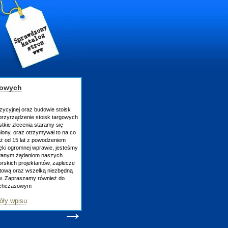
gowych
zycyjnej oraz budowie stoisk
rzyrządzenie stoisk targowych
tkie zlecenia staramy się
lony, oraz otrzymywał to na co
uż od 15 lat z powodzeniem
ęki ogromnej wprawie, jesteśmy
owanym żądaniom naszych
skich projektantów, zaplecze
atową oraz wszelką niezbędną
ów. Zapraszamy również do
tychczasowym
óły wpisu
→