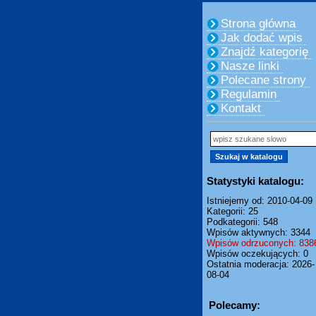
Strona główna
Jak dodać wpis
Znajdź kategorię
Nasze linki
Polecane strony
Regulamin
Kontakt
Statystyki katalogu:
Istniejemy od: 2010-04-09
Kategorii: 25
Podkategorii: 548
Wpisów aktywnych: 3344
Wpisów odrzuconych: 838
Wpisów oczekujących: 0
Ostatnia moderacja: 2026-
08-04
Polecamy: