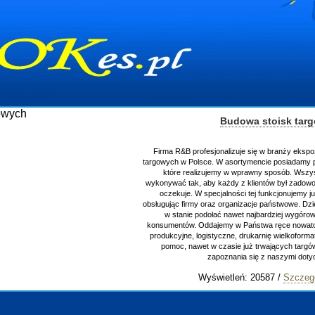
Budowa stoisk tar
Firma R&B profesjonalizuje się w branży ekspo
targowych w Polsce. W asortymencie posiadamy p
które realizujemy w wprawny sposób. Wszys
wykonywać tak, aby każdy z klientów był zadowo
oczekuje. W specjalności tej funkcjonujemy j
obsługując firmy oraz organizacje państwowe. Dzi
w stanie podołać nawet najbardziej wygór
konsumentów. Oddajemy w Państwa ręce nowator
produkcyjne, logistyczne, drukarnię wielkoform
pomoc, nawet w czasie już trwających targ
zapoznania się z naszymi do
Wyświetleń: 20587 /
Szczeg