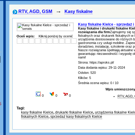
→
RTV, AGD, GSM
Kasy fiskalne
Kasy fiskalne Kielce - sprzedaż i
Kasy fiskalne i drukarki fiskalne K
rozwiązania dla firm
Zajmujemy się s
fiskalnych oraz drukarek fiskalnych w
Oceń wpis:
Kliknij poniżej by ocenić
urządzenia dostosowane do różnych bra
gastronomia czy usługi mobilne. Zap
doradztwo, instalację, szkolenie oraz 
Nasze rozwiązania spełniają aktualne
gwarantując niezawodność i wygodę obs
nami!
Strona: https://aproks.pl/
Data dodania wpisu: 29-11-2024
Odsłon: 520
Klików: 5
Średnia ocena wpisu: 0 / 10
Wpis umieszczony 
0
0
0
RTV, AGD,
6
Tagi:
kasy fiskalne Kielce
,
drukarki fiskalne Kielce
,
urządzenia fiskalne Kiel
fiskalnych Kielce
,
sprzedaż kasy fiskalnych Kielce