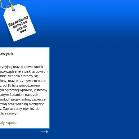
gowych
zycyjnej oraz budowie stoisk
rzyrządzenie stoisk targowych
tkie zlecenia staramy się
lony, oraz otrzymywał to na co
uż od 15 lat z powodzeniem
ęki ogromnej wprawie, jesteśmy
owanym żądaniom naszych
skich projektantów, zaplecze
atową oraz wszelką niezbędną
ów. Zapraszamy również do
tychczasowym
óły wpisu
→