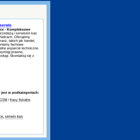
 serwis
ielce - Kompleksowe
przedażą i serwisem kas
 Kielcach. Oferujemy
nż, takich jak handel,
ewniamy fachowe
pełne wsparcie techniczne.
 wymogi prawne,
ługi. Skontaktuj się z
jest w podkategoriach:
 GSM
/
Kasy fiskalne
ce
,
serwis kas