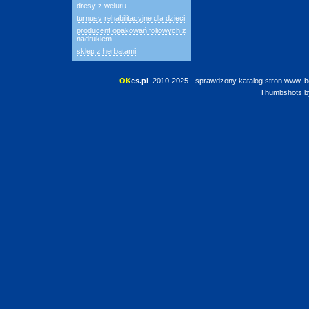
dresy z weluru
turnusy rehabilitacyjne dla dzieci
producent opakowań foliowych z
nadrukiem
sklep z herbatami
OK
es.pl
 2010-2025 - sprawdzony katalog stron www, b
Thumbshots b