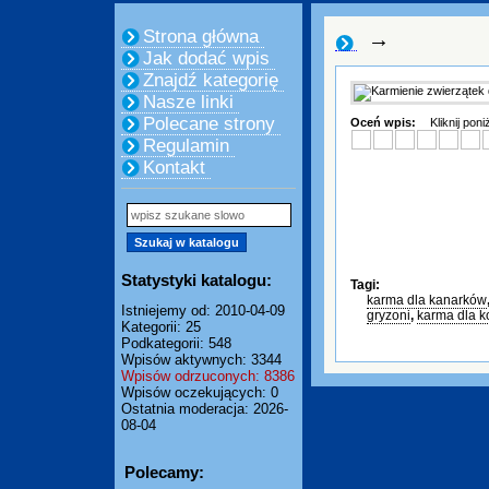
Strona główna
→
Jak dodać wpis
Znajdź kategorię
Nasze linki
Polecane strony
Oceń wpis:
Kliknij pon
Regulamin
Kontakt
Statystyki katalogu:
Tagi:
karma dla kanarków
Istniejemy od: 2010-04-09
gryzoni
,
karma dla k
Kategorii: 25
Podkategorii: 548
Wpisów aktywnych: 3344
Wpisów odrzuconych: 8386
Wpisów oczekujących: 0
Ostatnia moderacja: 2026-
08-04
Polecamy: