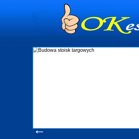
dynia
dministrowanie
ściami Gdynia i
ieżący nadzór nad
iczenia, organizację
ta obejmuje także
uchomościami Gdynia
potrzebny jest
ieruchomości Sopot
nia, Progreen-Adm
w codziennym
dla tych
←