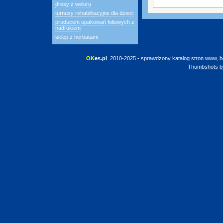
dresy z weluru
turnusy rehabilitacyjne dla dzieci
producent opakowań foliowych z
nadrukiem
sklep z herbatami
OK
es.pl
 2010-2025 - sprawdzony katalog stron www, b
Thumbshots b