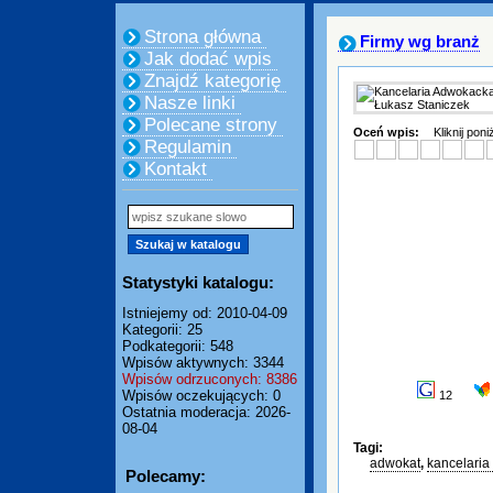
Strona główna
Firmy wg branż
Jak dodać wpis
Znajdź kategorię
Nasze linki
Polecane strony
Oceń wpis:
Kliknij pon
Regulamin
Kontakt
Statystyki katalogu:
Istniejemy od: 2010-04-09
Kategorii: 25
Podkategorii: 548
Wpisów aktywnych: 3344
Wpisów odrzuconych: 8386
Wpisów oczekujących: 0
12
Ostatnia moderacja: 2026-
08-04
Tagi:
adwokat
,
kancelari
Polecamy: