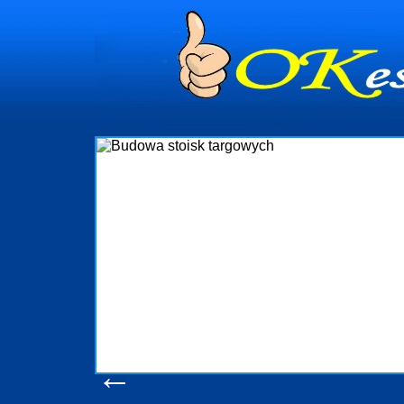
dynia
dministrowanie
ściami Gdynia i
ieżący nadzór nad
iczenia, organizację
ta obejmuje także
uchomościami Gdynia
potrzebny jest
ieruchomości Sopot
nia, Progreen-Adm
w codziennym
dla tych
←