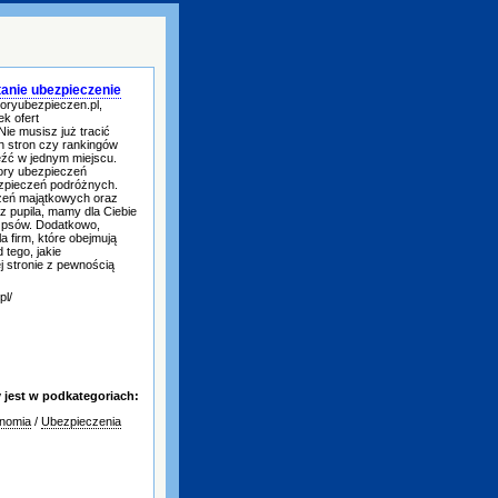
tanie ubezpieczenie
toryubezpieczen.pl,
k ofert
ie musisz już tracić
h stron czy rankingów
źć w jednym miejscu.
tory ubezpieczeń
ezpieczeń podróżnych.
zeń majątkowych oraz
z pupila, mamy dla Ciebie
a psów. Dodatkowo,
 firm, które obejmują
 tego, jakie
j stronie z pewnością
pl/
jest w podkategoriach:
onomia
/
Ubezpieczenia