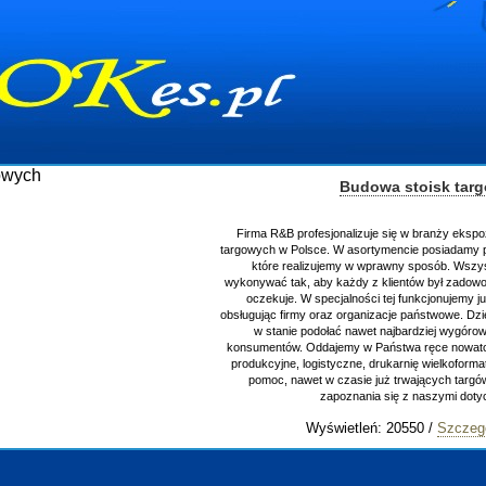
Budowa stoisk tar
Firma R&B profesjonalizuje się w branży ekspo
targowych w Polsce. W asortymencie posiadamy p
które realizujemy w wprawny sposób. Wszys
wykonywać tak, aby każdy z klientów był zadowo
oczekuje. W specjalności tej funkcjonujemy j
obsługując firmy oraz organizacje państwowe. Dzi
w stanie podołać nawet najbardziej wygór
konsumentów. Oddajemy w Państwa ręce nowator
produkcyjne, logistyczne, drukarnię wielkoform
pomoc, nawet w czasie już trwających targ
zapoznania się z naszymi do
Wyświetleń: 20550 /
Szczeg