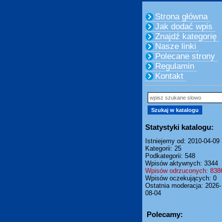
Strona główna
Jak dodać wpis
Znajdź kategorię
Nasze linki
Polecane strony
Regulamin
Kontakt
Statystyki katalogu:
Istniejemy od: 2010-04-09
Kategorii: 25
Podkategorii: 548
Wpisów aktywnych: 3344
Wpisów odrzuconych: 838
Wpisów oczekujących: 0
Ostatnia moderacja: 2026-
08-04
Polecamy: