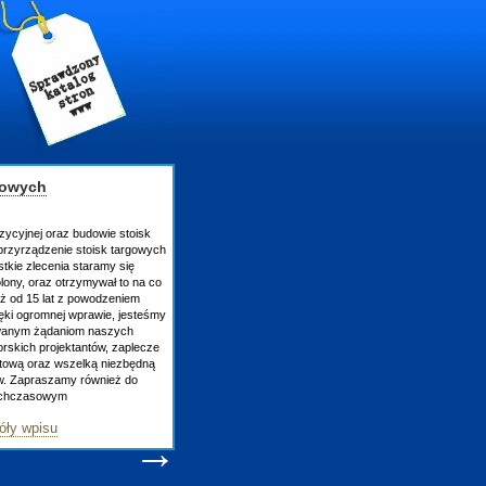
gowych
zycyjnej oraz budowie stoisk
rzyrządzenie stoisk targowych
tkie zlecenia staramy się
lony, oraz otrzymywał to na co
uż od 15 lat z powodzeniem
ęki ogromnej wprawie, jesteśmy
owanym żądaniom naszych
skich projektantów, zaplecze
atową oraz wszelką niezbędną
ów. Zapraszamy również do
tychczasowym
óły wpisu
→