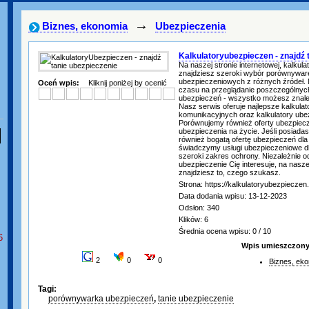
→
Biznes, ekonomia
Ubezpieczenia
Kalkulatoryubezpieczen - znajdź 
Na naszej stronie internetowej, kalkula
znajdziesz szeroki wybór porównyware
ubezpieczeniowych z różnych źródeł. N
Oceń wpis:
Kliknij poniżej by ocenić
czasu na przeglądanie poszczególnyc
ubezpieczeń - wszystko możesz znale
Nasz serwis oferuje najlepsze kalkula
komunikacyjnych oraz kalkulatory ub
Porównujemy również oferty ubezpiec
ubezpieczenia na życie. Jeśli posiadas
również bogatą ofertę ubezpieczeń dl
świadczymy usługi ubezpieczeniowe dla
szeroki zakres ochrony. Niezależnie od
ubezpieczenie Cię interesuje, na nasze
znajdziesz to, czego szukasz.
Strona: https://kalkulatoryubezpieczen.
Data dodania wpisu: 13-12-2023
Odsłon: 340
Klików: 6
Średnia ocena wpisu: 0 / 10
6
Wpis umieszczony 
2
0
0
Biznes, ek
Tagi:
porównywarka ubezpieczeń
,
tanie ubezpieczenie