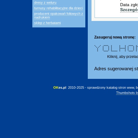
dresy z weluru
Data zgł
turnusy rehabilitacyjne dla dzieci
Szczegó
producent opakowań foliowych z
nadrukiem
sklep z herbatami
Zasugeruj nową stronę:
* * ***** * * * ***** * 
* * * * * * * * * *
* * * * * * * * * * 
* * * * ******* * * * 
* * * * * * * * 
* * * * * * * * 
* ***** ******* * * ***** * 
Kliknij, aby przeł
Adres sugerowanej st
OK
es.pl
 2010-2025 - sprawdzony katalog stron www, b
Thumbshots b