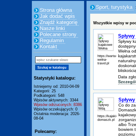
Sport, turystyka
Strona główna
Jak dodać wpis
Znajdź kategorię
Wszystkie wpisy w pod
Nasze linki
Polecane strony
Spływy
Regulamin
Spływy ka
dostępny
Kontakt
Wełna od
kajakarst
https://warta-
welna-
naturalny
travel.pl
doskonal
bliskości
Data zgł
Statystyki katalogu:
Szczegó
Istniejemy od: 2010-04-09
Kategorii: 25
Podkategorii: 548
Spływy
Wpisów aktywnych: 3344
Wpisów odrzuconych: 8386
Co do za
Wpisów oczekujących: 0
Domaszk?
Ostatnia moderacja: 2026-
kajakowy
https://kajaki-
08-04
zorganiz
domaszk.pl
albo Trz
bowiem t
Polecamy:
poziomu r