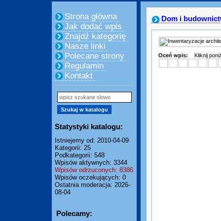
Strona główna
Dom i budownic
Jak dodać wpis
Znajdź kategorię
Nasze linki
Polecane strony
Oceń wpis:
Kliknij pon
Regulamin
Kontakt
Statystyki katalogu:
Istniejemy od: 2010-04-09
Kategorii: 25
Podkategorii: 548
Wpisów aktywnych: 3344
Wpisów odrzuconych: 8386
Wpisów oczekujących: 0
Ostatnia moderacja: 2026-
08-04
Polecamy: