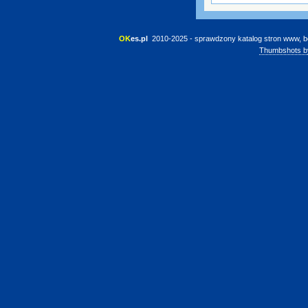
OK
es.pl
 2010-2025 - sprawdzony katalog stron www, b
Thumbshots b