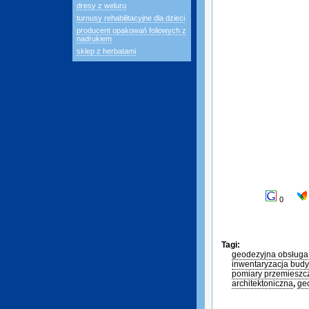
dresy z weluru
turnusy rehabilitacyjne dla dzieci
producent opakowań foliowych z
nadrukiem
sklep z herbatami
0
Tagi:
geodezyjna obsługa 
inwentaryzacja bud
pomiary przemieszc
architektoniczna
,
ge