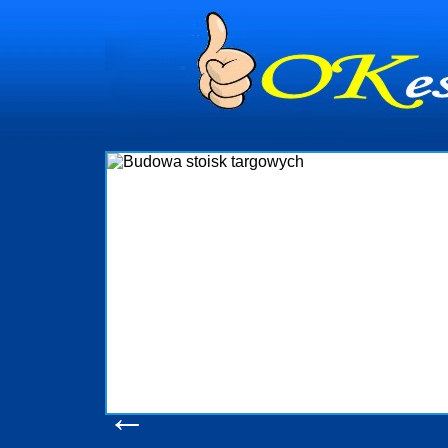
dynia
dministrowanie
ściami Gdynia i
ieżący nadzór nad
iczenia, organizację
ta obejmuje także
uchomościami Gdynia
potrzebny jest
ieruchomości Sopot
nia, Progreen-Adm
w codziennym
dla tych
←