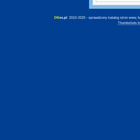
OK
es.pl
 2010-2025 - sprawdzony katalog stron www, b
Thumbshots b