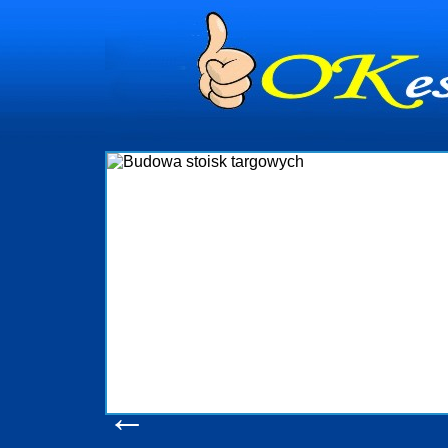
dynia
dministrowanie
ściami Gdynia i
ieżący nadzór nad
iczenia, organizację
ta obejmuje także
uchomościami Gdynia
potrzebny jest
ieruchomości Sopot
nia, Progreen-Adm
w codziennym
dla tych
←