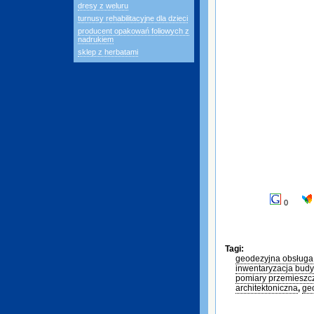
dresy z weluru
turnusy rehabilitacyjne dla dzieci
producent opakowań foliowych z
nadrukiem
sklep z herbatami
0
Tagi:
geodezyjna obsługa 
inwentaryzacja bud
pomiary przemieszc
architektoniczna
,
ge