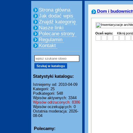
Strona główna
Dom i budownic
Jak dodać wpis
Znajdź kategorię
Nasze linki
Polecane strony
Oceń wpis:
Kliknij pon
Regulamin
Kontakt
Statystyki katalogu:
Istniejemy od: 2010-04-09
Kategorii: 25
Podkategorii: 548
Wpisów aktywnych: 3344
Wpisów odrzuconych: 8386
Wpisów oczekujących: 0
Ostatnia moderacja: 2026-
08-04
Polecamy: