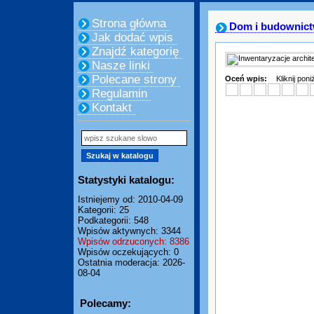
Strona główna
Dom i budownic
Jak dodać wpis
Znajdź kategorię
Nasze linki
Polecane strony
Oceń wpis:
Kliknij pon
Regulamin
Kontakt
Statystyki katalogu:
Istniejemy od: 2010-04-09
Kategorii: 25
Podkategorii: 548
Wpisów aktywnych: 3344
Wpisów odrzuconych: 8386
Wpisów oczekujących: 0
Ostatnia moderacja: 2026-
08-04
Polecamy: