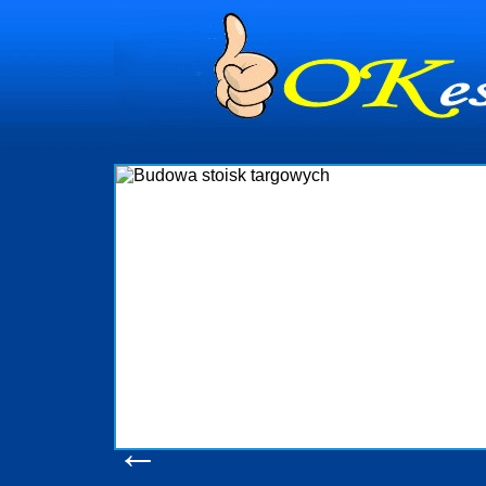
dynia
dministrowanie
ściami Gdynia i
ieżący nadzór nad
iczenia, organizację
ta obejmuje także
uchomościami Gdynia
potrzebny jest
ieruchomości Sopot
nia, Progreen-Adm
w codziennym
dla tych
←