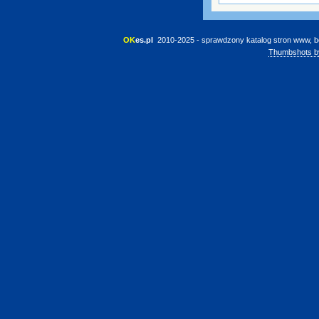
OK
es.pl
 2010-2025 - sprawdzony katalog stron www, b
Thumbshots b