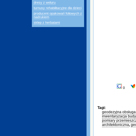
dresy z weluru
turnusy rehabilitacyjne dla dzieci
producent opakowań foliowych z
nadrukiem
sklep z herbatami
0
Tagi:
geodezyjna obsługa 
inwentaryzacja bud
pomiary przemieszc
architektoniczna
,
ge