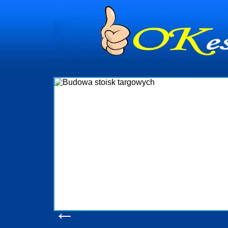
nia
nistrowanie
ami Gdynia i
żący nadzór nad
zenia, organizację
obejmuje także
omościami Gdynia
trzebny jest
ruchomości Sopot
, Progreen-Adm
codziennym
 tych
←