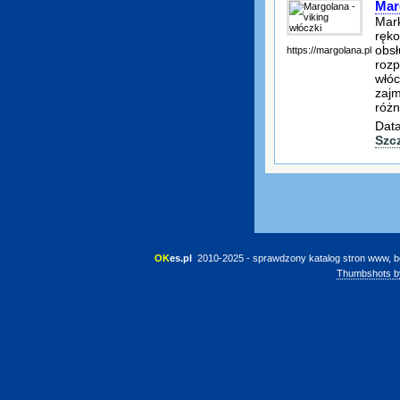
Mar
Mark
ręko
obsł
https://margolana.pl
rozp
włóc
zajm
różn
Data
Szc
OK
es.pl
 2010-2025 - sprawdzony katalog stron www, b
Thumbshots b