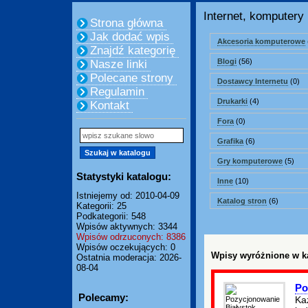
Internet, komputery
Strona główna
Jak dodać wpis
Akcesoria komputerowe
Znajdź kategorię
Blogi
(56)
Nasze linki
Polecane strony
Dostawcy Internetu
(0)
Regulamin
Drukarki
(4)
Kontakt
Fora
(0)
Grafika
(6)
Gry komputerowe
(5)
Statystyki katalogu:
Inne
(10)
Istniejemy od: 2010-04-09
Katalog stron
(6)
Kategorii: 25
Podkategorii: 548
Wpisów aktywnych: 3344
Wpisów odrzuconych: 8386
Wpisów oczekujących: 0
Wpisy wyróżnione w ka
Ostatnia moderacja: 2026-
08-04
Po
Polecamy:
Ka