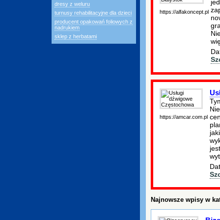
je
dresy z weluru
za
https://alfakoncept.pl
turnusy rehabilitacyjne dla dzieci
no
producent opakowań foliowych z
gr
nadrukiem
Nie
sklep z herbatami
wi
Da
Sz
Us
Ty
Nie
cen
https://amcar.com.pl
pla
jak
wyk
jes
wy
Dat
Sz
Najnowsze wpisy w kat