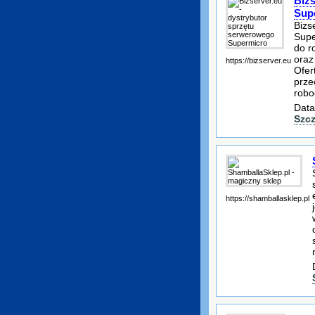
Bizs
Sup
Bizs
Supe
do r
oraz
https://bizserver.eu
Ofer
prze
robo
Data
Szc
https://shamballasklep.pl