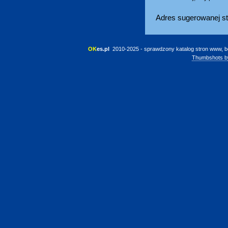
Adres sugerowanej st
OK
es.pl
 2010-2025 - sprawdzony katalog stron www, b
Thumbshots b