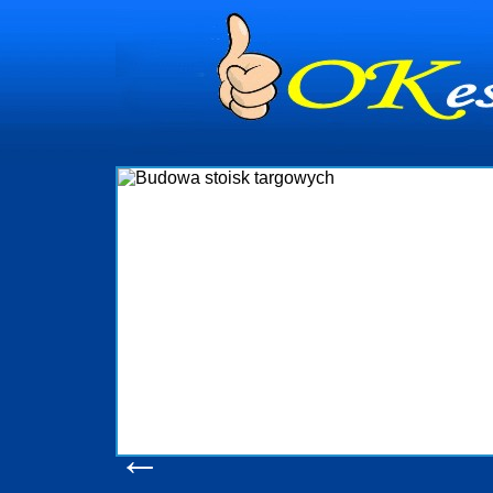
dynia
dministrowanie
ściami Gdynia i
ieżący nadzór nad
iczenia, organizację
ta obejmuje także
uchomościami Gdynia
potrzebny jest
ieruchomości Sopot
nia, Progreen-Adm
w codziennym
dla tych
←