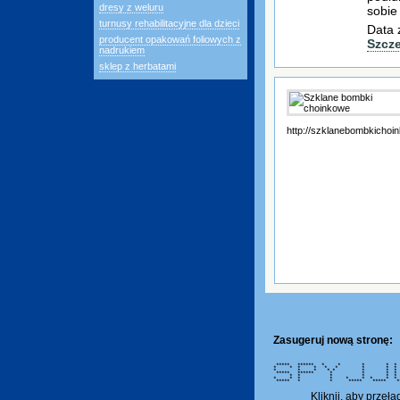
dresy z weluru
sobie
turnusy rehabilitacyjne dla dzieci
Data 
producent opakowań foliowych z
Szcz
nadrukiem
sklep z herbatami
http://szklanebombkichoi
Zasugeruj nową stronę:
***** ****** * * * * * 
* * * * * * * * 
* * * * * * * *
***** ****** * * 
* * * * * * 
* * * * * * * * 
***** * * ***** ***** ***
Kliknij, aby przeł