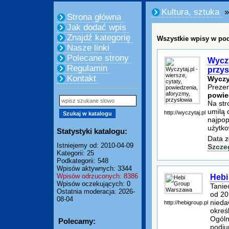
Kultura, sztuka
»
Strona główna
Jak dodać wpis
Znajdź kategorię
Wszystkie wpisy w pod
Nasze linki
Polecane strony
Wyczy
Regulamin
przys
Kontakt
Wyczy
Preze
powie
Na str
umilą 
http://wyczytaj.pl
najpop
użytko
Statystyki katalogu:
Data z
Istniejemy od: 2010-04-09
Szcze
Kategorii: 25
Podkategorii: 548
Wpisów aktywnych: 3344
Wpisów odrzuconych: 8386
Hebi
Wpisów oczekujących: 0
Tanie
Ostatnia moderacja: 2026-
od 20
08-04
nieda
http://hebigroup.pl
okreś
Ogóln
Polecamy:
podiu