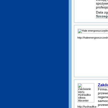
spożywc
profesj
Data zg
Szczeg
http://haleenergooszczedn
Zaków
Firma 
przewo
regen
samoc
przewo
http://hydraulika-