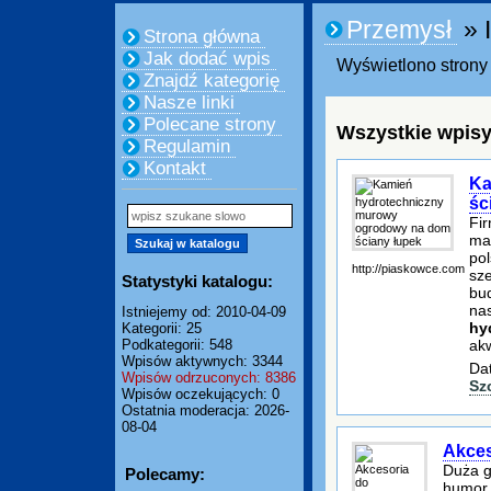
Przemysł
» 
Strona główna
Jak dodać wpis
Wyświetlono strony 
Znajdź kategorię
Nasze linki
Polecane strony
Wszystkie wpisy
Regulamin
Kontakt
Ka
śc
Fi
ma
pol
http://piaskowce.com
sze
Statystyki katalogu:
bu
nas
Istniejemy od: 2010-04-09
hy
Kategorii: 25
ak
Podkategorii: 548
Wpisów aktywnych: 3344
Dat
Wpisów odrzuconych: 8386
Sz
Wpisów oczekujących: 0
Ostatnia moderacja: 2026-
08-04
Akces
Duża g
Polecamy:
humor.