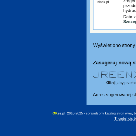
zregen
slask.pl
przeds
hydrau
Data z
Szcze
Wyświetlono strony 
Zasugeruj nową s
* ****** ******* ******* * * *
* * * * * ** * 
* * * * * * * * 
* ****** **** **** * * *
* * * * * * * * 
* * * * * * * ** 
***** * * ******* ******* *
Kliknij, aby przeł
Adres sugerowanej st
OK
es.pl
 2010-2025 - sprawdzony katalog stron www, b
Thumbshots b