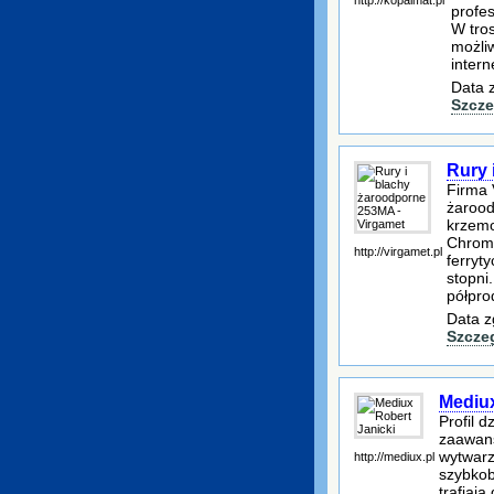
profe
W tro
możliw
intern
Data 
Szcze
Rury 
Firma 
żarood
krzemo
Chromo
http://virgamet.pl
ferryt
stopni
półpro
Data z
Szcze
Mediux
Profil d
zaawans
wytwarz
http://mediux.pl
szybkob
trafiaj