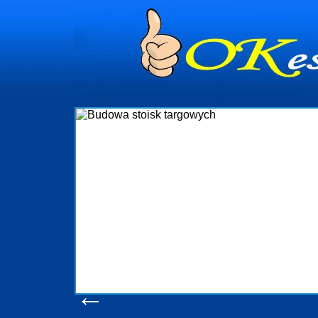
Budowa stoisk targowych
Firma R&B profesjonalizuje się w branży ekspozycyjnej oraz
targowych w Polsce. W asortymencie posiadamy przyrządzenie
które realizujemy w wprawny sposób. Wszystkie zlecenia
wykonywać tak, aby każdy z klientów był zadowolony, oraz ot
oczekuje. W specjalności tej funkcjonujemy już od 15 lat 
obsługując firmy oraz organizacje państwowe. Dzięki ogromnej
w stanie podołać nawet najbardziej wygórowanym żądan
konsumentów. Oddajemy w Państwa ręce nowatorskich projek
produkcyjne, logistyczne, drukarnię wielkoformatową oraz w
pomoc, nawet w czasie już trwających targów. Zapraszam
zapoznania się z naszymi dotychczasowym
Wyświetleń: 20589 /
Szczegóły wpisu
←