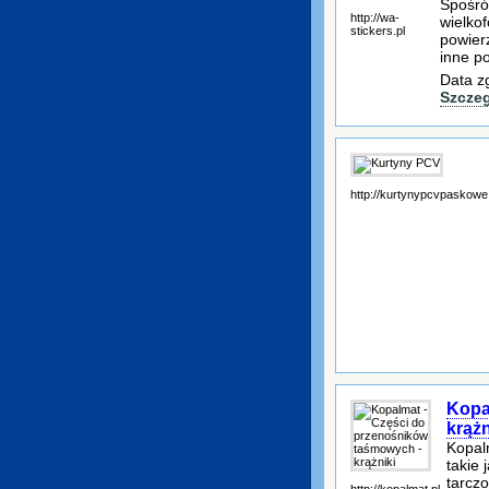
Spośró
http://wa-
wielko
stickers.pl
powier
inne po
Data z
Szcze
http://kurtynypcvpaskowe.
Kopa
krążn
Kopal
takie 
tarcz
http://kopalmat.pl