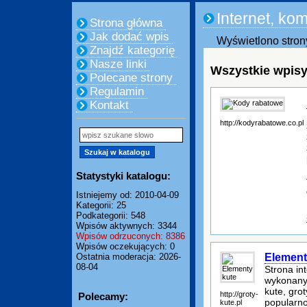
Internet, ko
Strona główna
Jak dodać wpis
Wyświetlono strony
Znajdź kategorię
Nasze linki
Wszystkie wpisy
Polecane strony
Regulamin
Kontakt
http://kodyrabatowe.co.pl
Statystyki katalogu:
Istniejemy od: 2010-04-09
Kategorii: 25
Podkategorii: 548
Wpisów aktywnych: 3344
Wpisów odrzuconych: 8386
Wpisów oczekujących: 0
Element
Ostatnia moderacja: 2026-
08-04
Strona in
wykonanym
kute, gro
http://groty-
Polecamy:
popularn
kute.pl