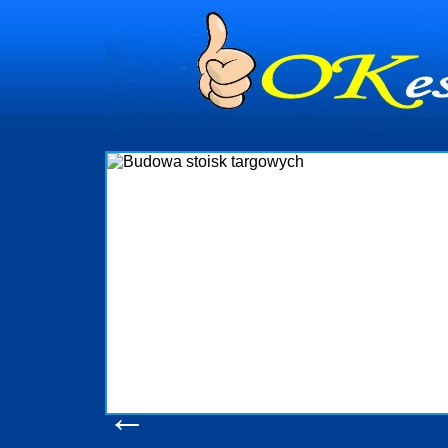
Budowa 
Firma R&B profesjonalizuje si
targowych w Polsce. W asortymen
które realizujemy w wprawn
wykonywać tak, aby każdy z klie
oczekuje. W specjalności tej
obsługując firmy oraz organizacj
w stanie podołać nawet na
konsumentów. Oddajemy w Państ
produkcyjne, logistyczne, druk
pomoc, nawet w czasie już 
zapoznania si
Wyświetleń: 2
←