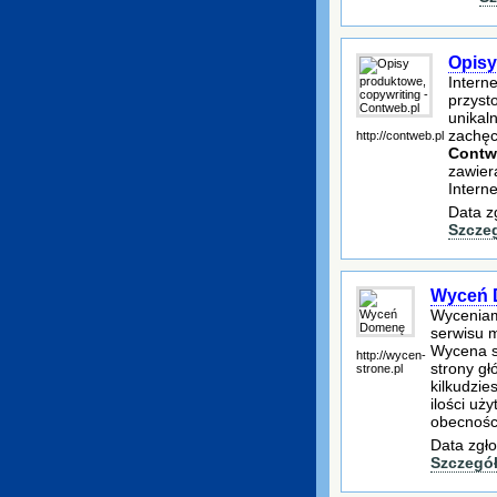
Opisy
Intern
przyst
unikal
zachęc
http://contweb.pl
Cont
zawier
Interne
Data z
Szcze
Wyceń 
Wyceniam
serwisu 
Wycena s
http://wycen-
strony gł
strone.pl
kilkudzi
ilości uż
obecnośc
Data zgło
Szczegó