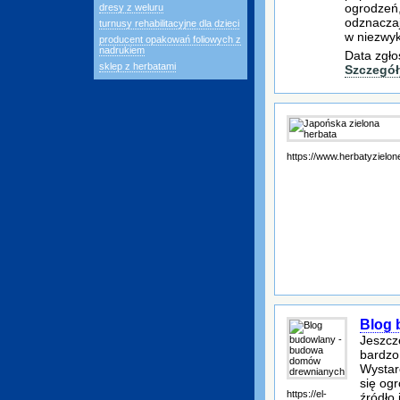
ogrodzeń,
dresy z weluru
odznaczaj
turnusy rehabilitacyjne dla dzieci
w niezwyk
producent opakowań foliowych z
nadrukiem
Data zgło
sklep z herbatami
Szczegół
https://www.herbatyzielone
Blog 
Jeszcz
bardzo
Wystarc
się og
https://el-
źródło