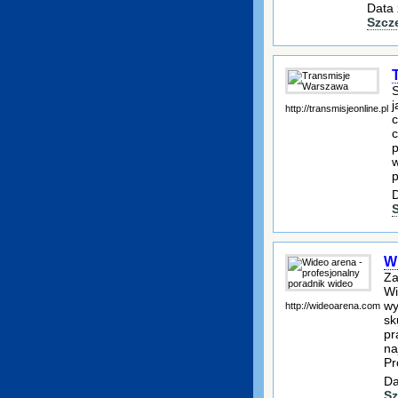
Data 
Szcz
S
j
http://transmisjeonline.pl
c
c
p
w
p
D
Wi
Za
Wi
wy
http://wideoarena.com
sk
pr
na
Pr
Da
Sz