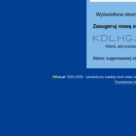
Wyświetlono strony
Zasugeruj nową s
* * ****** * * * ***** * 
* ** * * * * * * 
* ** * * * * * 
** * * * ******* * 
* ** * * * * * * 
* ** * * * * * * 
* * ****** ******* * * *****
Kliknij, aby przeł
Adres sugerowanej st
OK
es.pl
 2010-2025 - sprawdzony katalog stron www, b
Thumbshots b