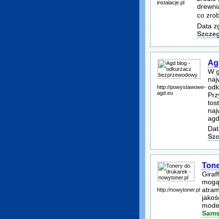
instalacje.pl
drewnia
co zro
Data z
Szcze
Ag
W g
naj
odk
http://powystawowe-
agd.eu
Prz
tos
naj
agd
Dat
Szc
Tone
Giraf
mogą 
atram
http://nowytoner.pl
jakoś
model
Sams