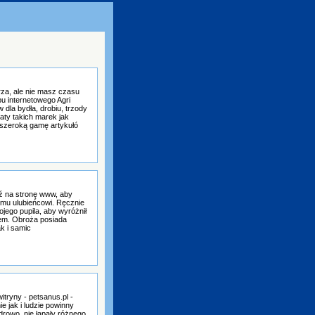
rza, ale nie masz czasu
u internetowego Agri
dla bydła, drobiu, trzody
aty takich marek jak
ż szeroką gamę artykułó
ź na stronę www, aby
emu ulubieńcowi. Ręcznie
jego pupila, aby wyróżnił
dem. Obroża posiada
k i samic
itryny - petsanus.pl -
e jak i ludzie powinny
drowo, nie łapały różnego