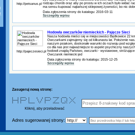
rodzaju chorób oraz aby po prostu w ich oczach było widać ra
http://petsanus.pl
ma sensu kupować najtańszej sklepowej żywności, bo nic dob
i
Data zgłoszenia strony do katalogu: 2016-03-11
z
Szczegóły wpisu
Hodowla owczarków niemieckich - Pajęcze Sieci
Nasza hodowla mieści się w miejscowości Będkowice 22 k
Owczarkami zajmujemy się od kilkunastu lat. Położenie nas
naszym psiakom, doskonałe warunki do rozwoju pod wzglę
co dla nas jest najważniejsze to aspekt psychiczny naszyc
hodowli znajdą Państwo, owczarki - wystawowe, stróżujące
http://pajeczesieci.pl
Owczarek niemiecki jed
Data zgłoszenia strony do katalogu: 2015-12-25
Szczegóły wpisu
Zasugeruj nową stronę:
* * ****** * * * ****** ******* ***** * *
* * * * * * * * * * * * * *
* * * * * * * * * * * * * *
******* ****** * * * ****** * * * *
* * * * * * * * * * * * *
* * * * * * * * * * * *
* * * ******* * * ******* **** * * *
Kliknij, aby przeładować
Adres sugerowanej strony: