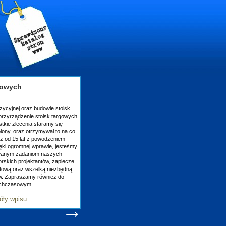
gowych
zycyjnej oraz budowie stoisk
rzyrządzenie stoisk targowych
tkie zlecenia staramy się
lony, oraz otrzymywał to na co
uż od 15 lat z powodzeniem
ęki ogromnej wprawie, jesteśmy
owanym żądaniom naszych
skich projektantów, zaplecze
atową oraz wszelką niezbędną
ów. Zapraszamy również do
tychczasowym
óły wpisu
→