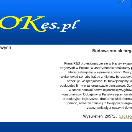
Budowa stoisk tar
Firma R&B profesjonalizuje się w branży ekspo
targowych w Polsce. W asortymencie posiadamy p
które realizujemy w wprawny sposób. Wszys
wykonywać tak, aby każdy z klientów był zadowo
oczekuje. W specjalności tej funkcjonujemy j
obsługując firmy oraz organizacje państwowe. Dzi
w stanie podołać nawet najbardziej wygór
konsumentów. Oddajemy w Państwa ręce nowator
produkcyjne, logistyczne, drukarnię wielkoform
pomoc, nawet w czasie już trwających targ
zapoznania się z naszymi do
Wyświetleń: 20572 /
Szczeg