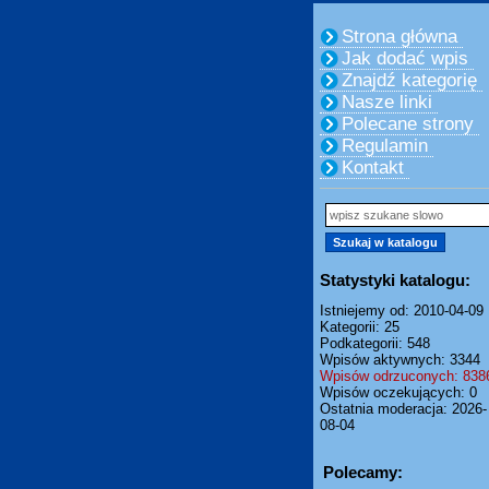
Strona główna
Jak dodać wpis
Znajdź kategorię
Nasze linki
Polecane strony
Regulamin
Kontakt
Statystyki katalogu:
Istniejemy od: 2010-04-09
Kategorii: 25
Podkategorii: 548
Wpisów aktywnych: 3344
Wpisów odrzuconych: 838
Wpisów oczekujących: 0
Ostatnia moderacja: 2026-
08-04
Polecamy: