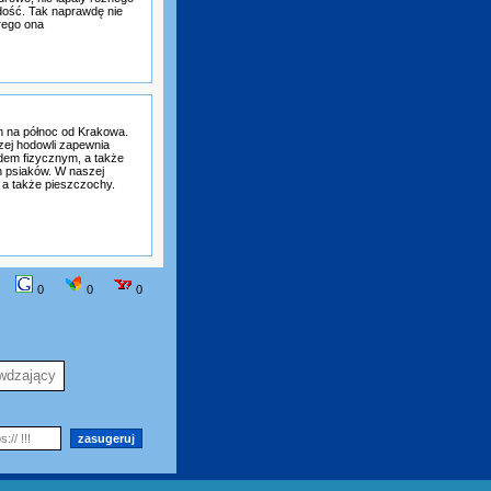
dość. Tak naprawdę nie
rego ona
m na północ od Krakowa.
zej hodowli zapewnia
dem fizycznym, a także
h psiaków. W naszej
 a także pieszczochy.
0
0
0