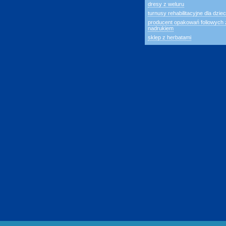
dresy z weluru
turnusy rehabilitacyjne dla dziec
producent opakowań foliowych 
nadrukiem
sklep z herbatami