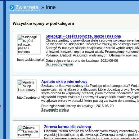
Zwierzęta
» Inne
Wszystkie wpisy w podkategorii
Sklepagri - części rolnicze, pasze i nasiona
Chcesz zadbać o prawidłową dietę i zdrowie swojego inwenta
na bieganie po sklepach? Koniecznie zajrzyj do naszego sklep
Sudety! W naszym sklepie znajdziesz szeroki wybór artykułów 
chlewnej, kaczek i gęsi, a nawet alpak. Proponujemy koncentr
Polfamix, Blatipoll, Acidomid i wiele innych. Oferujemy równie
https://sklepagri.pl
Data zgłoszenia strony do katalogu: 2021-06-06
Szczegóły wpisu
Apetete sklep internetowy
Szukasz unikatowej ozdoby dla Twojego ukochanego psa? Wejd
sprawdzić różne akcesoria dla psów, które dodadzą uroku Twoj
szyta obroża to wspaniały prezent, jakim możesz obdarować swo
się wśród innych zwierząt i zachwycił wszystkich swoim wyglą
http://apetete.pl
wyjątkowe wzory w ptaszki, które pasują zarówno do samców, ja
Data zgłoszenia strony do katalogu: 2016-06-20
6
Szczegóły wpisu
Zdrowa karma dla zwierząt
Platinum Polska oferuje za pośrednictwem swojej internetowej w
wysokiej jakości karmę dla zwierząt. Zwierzęta bowiem podobni
być odżywiane w miarę możliwości zdrowo, aby rozwijały się z