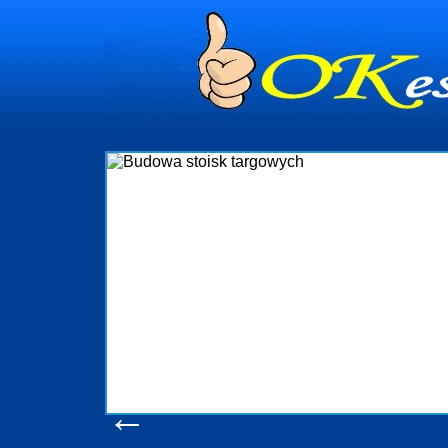
dynia
dministrowanie
ściami Gdynia i
ieżący nadzór nad
iczenia, organizację
ta obejmuje także
uchomościami Gdynia
potrzebny jest
ieruchomości Sopot
nia, Progreen-Adm
w codziennym
dla tych
←