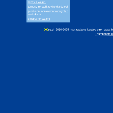
dresy z weluru
turnusy rehabilitacyjne dla dzieci
producent opakowań foliowych z
nadrukiem
sklep z herbatami
OK
es.pl
 2010-2025 - sprawdzony katalog stron www, b
Thumbshots b