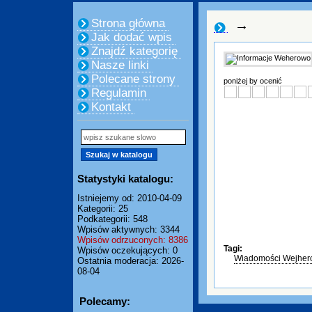
Strona główna
→
Jak dodać wpis
Znajdź kategorię
Nasze linki
Polecane strony
poniżej by ocenić
Regulamin
Kontakt
Statystyki katalogu:
Istniejemy od: 2010-04-09
Kategorii: 25
Podkategorii: 548
Wpisów aktywnych: 3344
Wpisów odrzuconych: 8386
Tagi:
Wpisów oczekujących: 0
Wiadomości Wejhe
Ostatnia moderacja: 2026-
08-04
Polecamy: