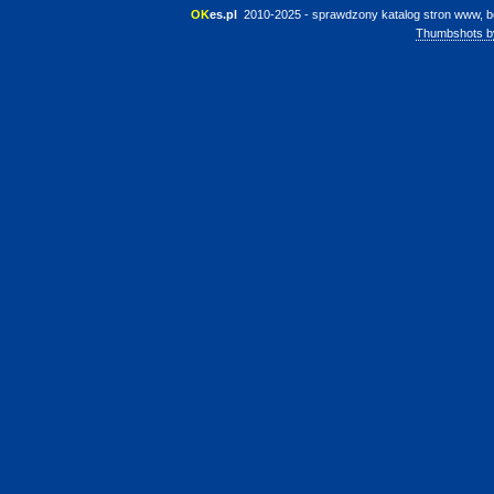
OK
es.pl
 2010-2025 - sprawdzony katalog stron www, b
Thumbshots b