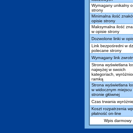
Wymagany unikalny o
strony
Minimalna ilość znak
opisie strony
Maksymalna ilość zn
w opisie strony
Dozwolone linki w opi
Link bezpośredni w dz
polecane strony
Wymagany link zwrot
Strona wyświetlana l
najwyżej w swoich
kategoriach, wyróżni
ramką
Strona wyświetlana l
w widocznym miejscu
stronie głównej
Czas trwania wyróżni
Koszt rozpatrzenia wp
płatność on-line
Wpis darmowy m