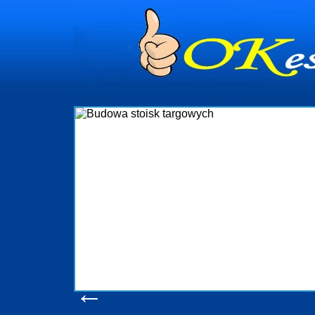
dynia
dministrowanie
ściami Gdynia i
ieżący nadzór nad
iczenia, organizację
ta obejmuje także
uchomościami Gdynia
potrzebny jest
ieruchomości Sopot
nia, Progreen-Adm
w codziennym
dla tych
←