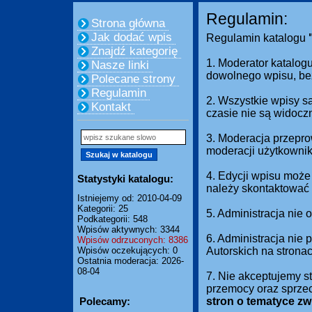
Regulamin:
Strona główna
Jak dodać wpis
Regulamin katalogu
Znajdź kategorię
1. Moderator katalogu
Nasze linki
dowolnego wpisu, be
Polecane strony
Regulamin
2. Wszystkie wpisy s
Kontakt
czasie nie są widocz
3. Moderacja przepro
moderacji użytkownik
4. Edycji wpisu może
Statystyki katalogu:
należy skontaktować 
Istniejemy od: 2010-04-09
Kategorii: 25
5. Administracja nie
Podkategorii: 548
Wpisów aktywnych: 3344
6. Administracja nie
Wpisów odrzuconych: 8386
Wpisów oczekujących: 0
Autorskich na strona
Ostatnia moderacja: 2026-
08-04
7. Nie akceptujemy s
przemocy oraz sprze
Polecamy:
stron o tematyce z