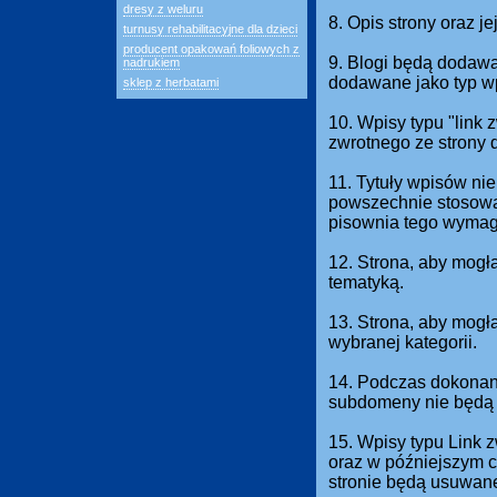
dresy z weluru
8. Opis strony oraz j
turnusy rehabilitacyjne dla dzieci
producent opakowań foliowych z
9. Blogi będą dodawan
nadrukiem
dodawane jako typ w
sklep z herbatami
10. Wpisy typu "link
zwrotnego ze strony 
11. Tytuły wpisów nie
powszechnie stosowan
pisownia tego wymag
12. Strona, aby mogł
tematyką.
13. Strona, aby mog
wybranej kategorii.
14. Podczas dokonani
subdomeny nie będą 
15. Wpisy typu Link 
oraz w późniejszym c
stronie będą usuwan