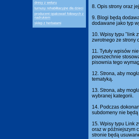
dresy z weluru
8. Opis strony oraz j
turnusy rehabilitacyjne dla dzieci
producent opakowań foliowych z
9. Blogi będą dodawan
nadrukiem
dodawane jako typ w
sklep z herbatami
10. Wpisy typu "link
zwrotnego ze strony 
11. Tytuły wpisów nie
powszechnie stosowan
pisownia tego wymag
12. Strona, aby mogł
tematyką.
13. Strona, aby mog
wybranej kategorii.
14. Podczas dokonani
subdomeny nie będą 
15. Wpisy typu Link 
oraz w późniejszym c
stronie będą usuwan