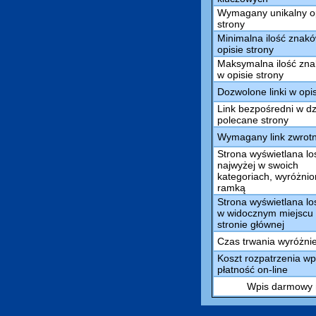
Wymagany unikalny o
strony
Minimalna ilość znak
opisie strony
Maksymalna ilość zn
w opisie strony
Dozwolone linki w opi
Link bezpośredni w dz
polecane strony
Wymagany link zwrot
Strona wyświetlana l
najwyżej w swoich
kategoriach, wyróżni
ramką
Strona wyświetlana l
w widocznym miejscu
stronie głównej
Czas trwania wyróżni
Koszt rozpatrzenia wp
płatność on-line
Wpis darmowy m