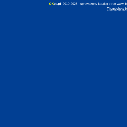
OK
es.pl
 2010-2025 - sprawdzony katalog stron www, b
Thumbshots b