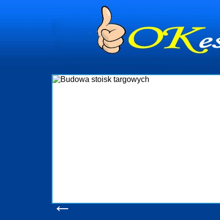
dynia
dministrowanie
ściami Gdynia i
ieżący nadzór nad
iczenia, organizację
ta obejmuje także
uchomościami Gdynia
potrzebny jest
ieruchomości Sopot
nia, Progreen-Adm
w codziennym
dla tych
←