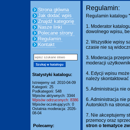
Regulamin:
Strona główna
Jak dodać wpis
Regulamin katalogu
Znajdź kategorię
1. Moderator katalogu
Nasze linki
dowolnego wpisu, be
Polecane strony
Regulamin
2. Wszystkie wpisy s
Kontakt
czasie nie są widocz
3. Moderacja przepro
moderacji użytkownik
4. Edycji wpisu może
Statystyki katalogu:
należy skontaktować 
Istniejemy od: 2010-04-09
Kategorii: 25
5. Administracja nie
Podkategorii: 548
Wpisów aktywnych: 3344
6. Administracja nie
Wpisów odrzuconych: 8386
Wpisów oczekujących: 0
Autorskich na strona
Ostatnia moderacja: 2026-
08-04
7. Nie akceptujemy s
przemocy oraz sprze
Polecamy:
stron o tematyce z