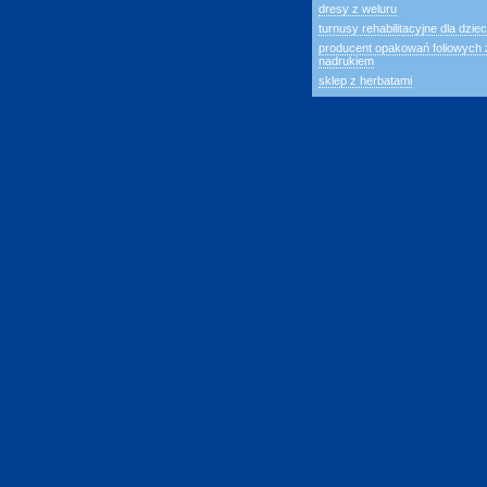
dresy z weluru
turnusy rehabilitacyjne dla dziec
producent opakowań foliowych 
nadrukiem
sklep z herbatami