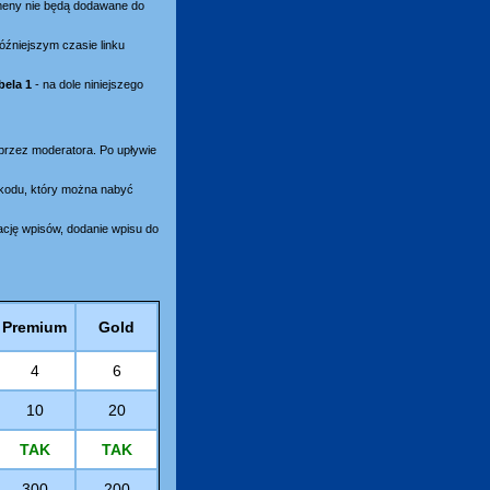
omeny nie będą dodawane do
óźniejszym czasie linku
bela 1
- na dole niniejszego
 przez moderatora. Po upływie
ikodu, który można nabyć
ację wpisów, dodanie wpisu do
Premium
Gold
4
6
10
20
TAK
TAK
300
200