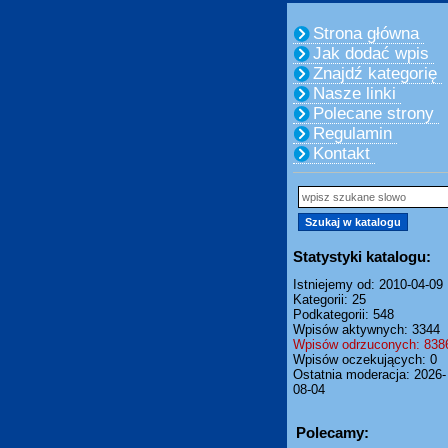
Strona główna
Jak dodać wpis
Znajdź kategorię
Nasze linki
Polecane strony
Regulamin
Kontakt
Statystyki katalogu:
Istniejemy od: 2010-04-09
Kategorii: 25
Podkategorii: 548
Wpisów aktywnych: 3344
Wpisów odrzuconych: 838
Wpisów oczekujących: 0
Ostatnia moderacja: 2026-
08-04
Polecamy: