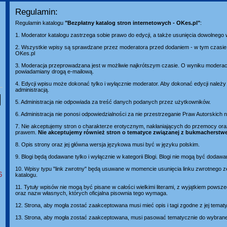
Regulamin:
Regulamin katalogu
"Bezpłatny katalog stron internetowych - OKes.pl"
:
1. Moderator katalogu zastrzega sobie prawo do edycji, a także usunięcia dowolnego
2. Wszystkie wpisy są sprawdzane przez moderatora przed dodaniem - w tym czasie 
OKes.pl
3. Moderacja przeprowadzana jest w możliwie najkrótszym czasie. O wyniku moderacj
powiadamiany drogą e-mailową.
4. Edycji wpisu może dokonać tylko i wyłącznie moderator. Aby dokonać edycji należ
administracją.
5. Administracja nie odpowiada za treść danych podanych przez użytkowników.
6. Administracja nie ponosi odpowiedzialności za nie przestrzeganie Praw Autorskich
7. Nie akceptujemy stron o charakterze erotycznym, nakłaniających do przemocy or
prawem.
Nie akceptujemy również stron o tematyce związanej z bukmacherstw
8. Opis strony oraz jej główna wersja językowa musi być w języku polskim.
9. Blogi będą dodawane tylko i wyłącznie w kategorii Blogi. Blogi nie mogą być dodawa
10. Wpisy typu "link zwrotny" będą usuwane w momencie usunięcia linku zwrotnego z
6
katalogu.
11. Tytuły wpisów nie mogą być pisane w całości wielkimi literami, z wyjątkiem pows
oraz nazw własnych, których oficjalna pisownia tego wymaga.
12. Strona, aby mogła zostać zaakceptowana musi mieć opis i tagi zgodne z jej temat
13. Strona, aby mogła zostać zaakceptowana, musi pasować tematycznie do wybranej 