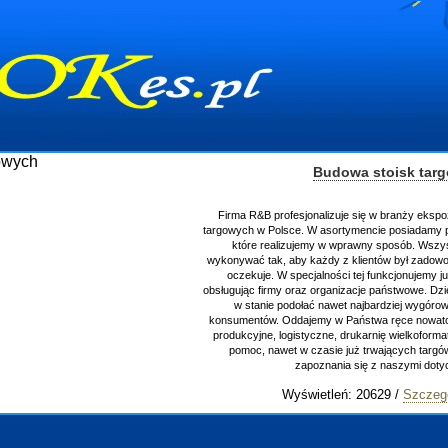
Budowa stoisk tar
Firma R&B profesjonalizuje się w branży ekspo
targowych w Polsce. W asortymencie posiadamy p
które realizujemy w wprawny sposób. Wszys
wykonywać tak, aby każdy z klientów był zadowo
oczekuje. W specjalności tej funkcjonujemy j
obsługując firmy oraz organizacje państwowe. Dzi
w stanie podołać nawet najbardziej wygór
konsumentów. Oddajemy w Państwa ręce nowator
produkcyjne, logistyczne, drukarnię wielkoform
pomoc, nawet w czasie już trwających targ
zapoznania się z naszymi do
Wyświetleń: 20629 /
Szczeg