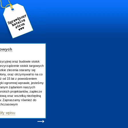
gowych
zycyjnej oraz budowie stoisk
rzyrządzenie stoisk targowych
tkie zlecenia staramy się
lony, oraz otrzymywał to na co
uż od 15 lat z powodzeniem
ęki ogromnej wprawie, jesteśmy
owanym żądaniom naszych
skich projektantów, zaplecze
atową oraz wszelką niezbędną
ów. Zapraszamy również do
tychczasowym
óły wpisu
→