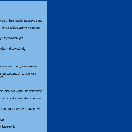
 wpisu, bez podania przyczyn.
nie są widoczne w katalogu
i użytkownik jest
y skontaktować się
 na stronach użytkowników.
az sprzecznych z polskim
em.
ne jako typ wpisu bezpłatnego.
e strony dodanej do naszego
zechnie stosowanych skrótów
yką.
kategorii.