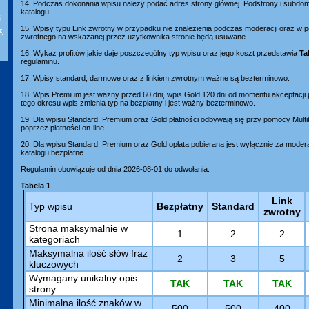
14. Podczas dokonania wpisu należy podać adres strony głównej. Podstrony i subd
katalogu.
i
15. Wpisy typu Link zwrotny w przypadku nie znalezienia podczas moderacji oraz w p
z
zwrotnego na wskazanej przez użytkownika stronie będą usuwane.
16. Wykaz profitów jakie daje poszczególny typ wpisu oraz jego koszt przedstawia
Ta
regulaminu.
17. Wpisy standard, darmowe oraz z linkiem zwrotnym ważne są bezterminowo.
18. Wpis Premium jest ważny przed 60 dni, wpis Gold 120 dni od momentu akceptacji
tego okresu wpis zmienia typ na bezpłatny i jest ważny bezterminowo.
19. Dla wpisu Standard, Premium oraz Gold płatności odbywają się przy pomocy Mult
poprzez płatności on-line.
20. Dla wpisu Standard, Premium oraz Gold opłata pobierana jest wyłącznie za moder
katalogu bezpłatne.
Regulamin obowiązuje od dnia 2026-08-01 do odwołania.
Tabela 1
Link
Typ wpisu
Bezpłatny
Standard
zwrotny
Strona maksymalnie w
1
2
2
kategoriach
Maksymalna ilość słów fraz
2
3
5
kluczowych
Wymagany unikalny opis
TAK
TAK
TAK
strony
Minimalna ilość znaków w
500
500
400