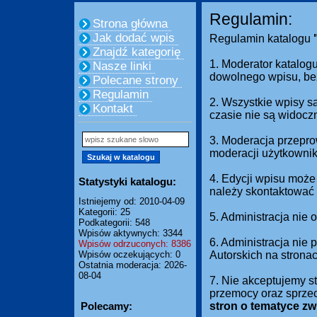
Regulamin:
Strona główna
Jak dodać wpis
Regulamin katalogu
Znajdź kategorię
1. Moderator katalogu
Nasze linki
dowolnego wpisu, be
Polecane strony
Regulamin
2. Wszystkie wpisy s
Kontakt
czasie nie są widocz
3. Moderacja przepro
moderacji użytkownik
4. Edycji wpisu może
Statystyki katalogu:
należy skontaktować 
Istniejemy od: 2010-04-09
Kategorii: 25
5. Administracja nie
Podkategorii: 548
Wpisów aktywnych: 3344
6. Administracja nie
Wpisów odrzuconych: 8386
Wpisów oczekujących: 0
Autorskich na strona
Ostatnia moderacja: 2026-
08-04
7. Nie akceptujemy s
przemocy oraz sprze
Polecamy:
stron o tematyce z