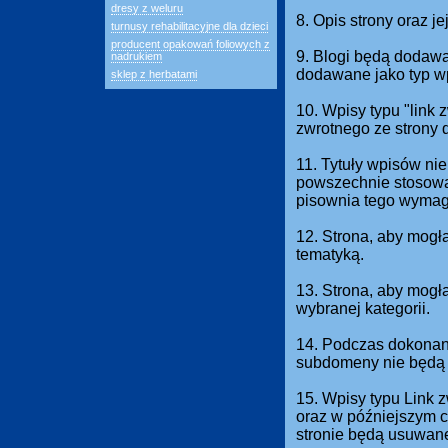
dresy z weluru
8. Opis strony oraz j
turnusy rehabilitacyjne dla dzieci
producent opakowań foliowych z
9. Blogi będą dodawan
nadrukiem
dodawane jako typ w
sklep z herbatami
10. Wpisy typu "link
zwrotnego ze strony 
11. Tytuły wpisów nie
powszechnie stosowan
pisownia tego wymag
12. Strona, aby mogł
tematyką.
13. Strona, aby mog
wybranej kategorii.
14. Podczas dokonani
subdomeny nie będą 
15. Wpisy typu Link 
oraz w późniejszym c
stronie będą usuwan