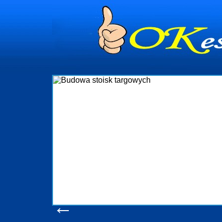
dynia
dministrowanie
ściami Gdynia i
ieżący nadzór nad
iczenia, organizację
ta obejmuje także
uchomościami Gdynia
potrzebny jest
ieruchomości Sopot
nia, Progreen-Adm
w codziennym
dla tych
←