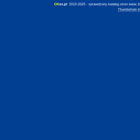
OK
es.pl
 2010-2025 - sprawdzony katalog stron www, b
Thumbshots b