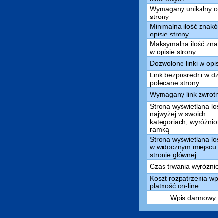
Wymagany unikalny o
strony
Minimalna ilość znak
opisie strony
Maksymalna ilość zn
w opisie strony
Dozwolone linki w opi
Link bezpośredni w dz
polecane strony
Wymagany link zwrot
Strona wyświetlana l
najwyżej w swoich
kategoriach, wyróżni
ramką
Strona wyświetlana l
w widocznym miejscu
stronie głównej
Czas trwania wyróżni
Koszt rozpatrzenia wp
płatność on-line
Wpis darmowy m