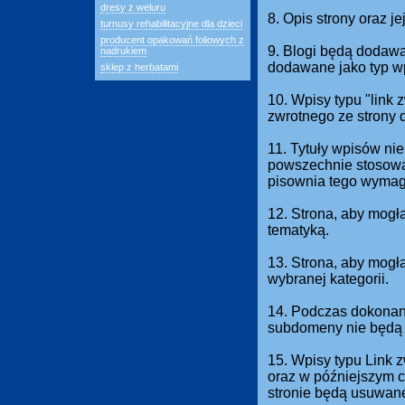
dresy z weluru
8. Opis strony oraz j
turnusy rehabilitacyjne dla dzieci
producent opakowań foliowych z
9. Blogi będą dodawan
nadrukiem
dodawane jako typ w
sklep z herbatami
10. Wpisy typu "link
zwrotnego ze strony 
11. Tytuły wpisów nie
powszechnie stosowan
pisownia tego wymag
12. Strona, aby mogł
tematyką.
13. Strona, aby mog
wybranej kategorii.
14. Podczas dokonani
subdomeny nie będą 
15. Wpisy typu Link 
oraz w późniejszym c
stronie będą usuwan