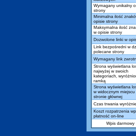
Wymagany unikalny o
strony
Minimalna ilość znak
opisie strony
Maksymalna ilość zn
w opisie strony
Dozwolone linki w opi
Link bezpośredni w dz
polecane strony
Wymagany link zwrot
Strona wyświetlana l
najwyżej w swoich
kategoriach, wyróżni
ramką
Strona wyświetlana l
w widocznym miejscu
stronie głównej
Czas trwania wyróżni
Koszt rozpatrzenia wp
płatność on-line
Wpis darmowy m