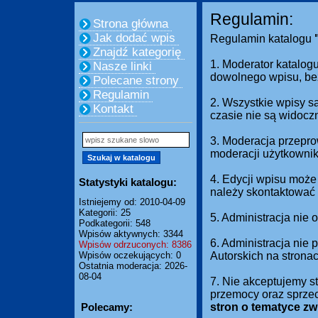
Regulamin:
Strona główna
Jak dodać wpis
Regulamin katalogu
Znajdź kategorię
1. Moderator katalogu
Nasze linki
dowolnego wpisu, be
Polecane strony
Regulamin
2. Wszystkie wpisy s
Kontakt
czasie nie są widocz
3. Moderacja przepro
moderacji użytkownik
4. Edycji wpisu może
Statystyki katalogu:
należy skontaktować 
Istniejemy od: 2010-04-09
Kategorii: 25
5. Administracja nie
Podkategorii: 548
Wpisów aktywnych: 3344
6. Administracja nie
Wpisów odrzuconych: 8386
Wpisów oczekujących: 0
Autorskich na strona
Ostatnia moderacja: 2026-
08-04
7. Nie akceptujemy s
przemocy oraz sprze
Polecamy:
stron o tematyce z