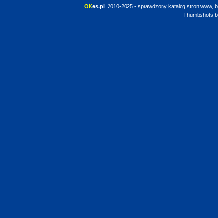
OK
es.pl
 2010-2025 - sprawdzony katalog stron www, b
Thumbshots b