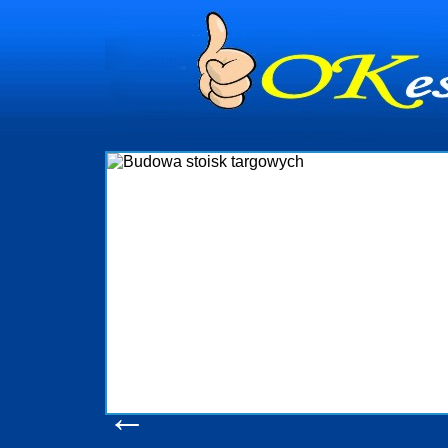
dynia
dministrowanie
ściami Gdynia i
ieżący nadzór nad
iczenia, organizację
ta obejmuje także
uchomościami Gdynia
potrzebny jest
ieruchomości Sopot
nia, Progreen-Adm
w codziennym
dla tych
←