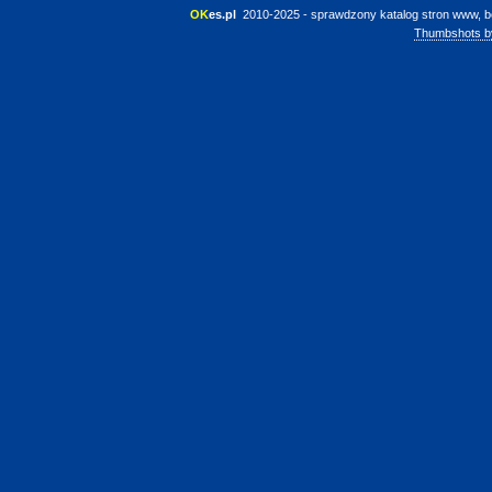
OK
es.pl
 2010-2025 - sprawdzony katalog stron www, b
Thumbshots b