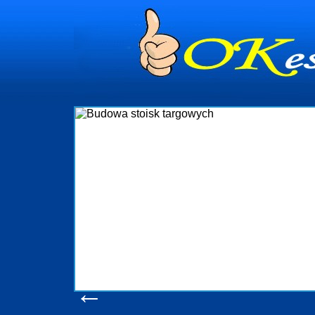
dynia
dministrowanie
ściami Gdynia i
ieżący nadzór nad
iczenia, organizację
ta obejmuje także
uchomościami Gdynia
potrzebny jest
ieruchomości Sopot
nia, Progreen-Adm
w codziennym
dla tych
←