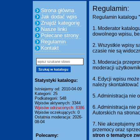
Regulamin:
Strona główna
Jak dodać wpis
Regulamin katalogu
Znajdź kategorię
1. Moderator katalogu
Nasze linki
dowolnego wpisu, be
Polecane strony
Regulamin
2. Wszystkie wpisy s
Kontakt
czasie nie są widocz
3. Moderacja przepro
moderacji użytkownik
4. Edycji wpisu może
Statystyki katalogu:
należy skontaktować 
Istniejemy od: 2010-04-09
Kategorii: 25
5. Administracja nie
Podkategorii: 548
Wpisów aktywnych: 3344
6. Administracja nie
Wpisów odrzuconych: 8386
Wpisów oczekujących: 0
Autorskich na strona
Ostatnia moderacja: 2026-
08-04
7. Nie akceptujemy s
przemocy oraz sprze
Polecamy:
stron o tematyce z