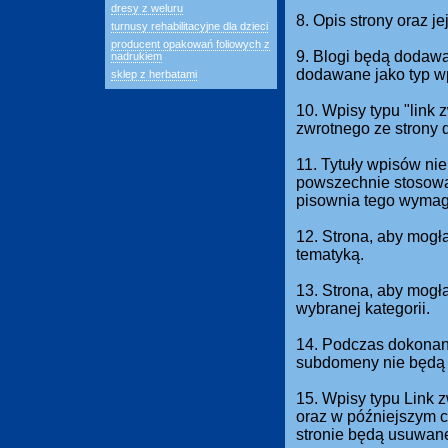
dresy z weluru
8. Opis strony oraz j
turnusy rehabilitacyjne dla dzieci
producent opakowań foliowych z
9. Blogi będą dodawan
nadrukiem
dodawane jako typ w
sklep z herbatami
10. Wpisy typu "link
zwrotnego ze strony 
11. Tytuły wpisów nie
powszechnie stosowan
pisownia tego wymag
12. Strona, aby mogł
tematyką.
13. Strona, aby mog
wybranej kategorii.
14. Podczas dokonani
subdomeny nie będą 
15. Wpisy typu Link 
oraz w późniejszym c
stronie będą usuwan