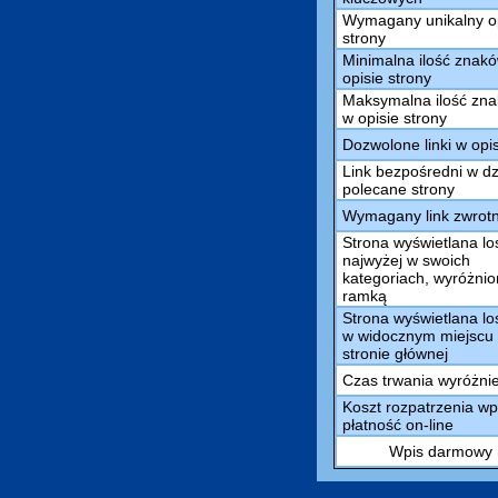
Wymagany unikalny o
strony
Minimalna ilość znak
opisie strony
Maksymalna ilość zn
w opisie strony
Dozwolone linki w opi
Link bezpośredni w dz
polecane strony
Wymagany link zwrot
Strona wyświetlana l
najwyżej w swoich
kategoriach, wyróżni
ramką
Strona wyświetlana l
w widocznym miejscu
stronie głównej
Czas trwania wyróżni
Koszt rozpatrzenia wp
płatność on-line
Wpis darmowy m