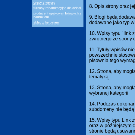
dresy z weluru
8. Opis strony oraz j
turnusy rehabilitacyjne dla dzieci
producent opakowań foliowych z
9. Blogi będą dodawan
nadrukiem
dodawane jako typ w
sklep z herbatami
10. Wpisy typu "link
zwrotnego ze strony 
11. Tytuły wpisów nie
powszechnie stosowan
pisownia tego wymag
12. Strona, aby mogł
tematyką.
13. Strona, aby mog
wybranej kategorii.
14. Podczas dokonani
subdomeny nie będą 
15. Wpisy typu Link 
oraz w późniejszym c
stronie będą usuwan