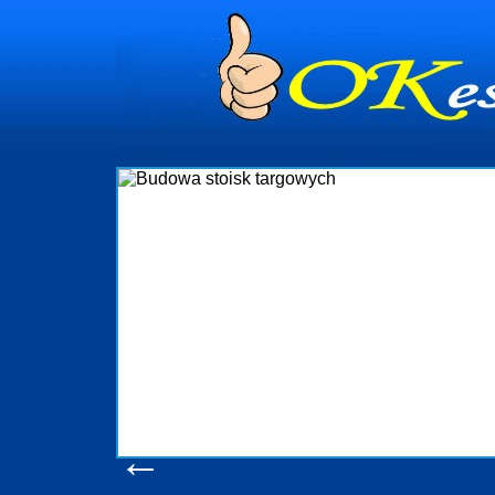
nia
istrowanie
mi Gdynia i
ący nadzór nad
enia, organizację
bejmuje także
mościami Gdynia
rzebny jest
uchomości Sopot
 Progreen-Adm
odziennym
tych
←