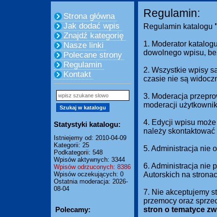
Regulamin:
Strona główna
Jak dodać wpis
Regulamin katalogu
Znajdź kategorię
1. Moderator katalogu
Nasze linki
dowolnego wpisu, be
Polecane strony
Regulamin
2. Wszystkie wpisy s
Kontakt
czasie nie są widocz
3. Moderacja przepro
moderacji użytkownik
4. Edycji wpisu może
Statystyki katalogu:
należy skontaktować 
Istniejemy od: 2010-04-09
Kategorii: 25
5. Administracja nie
Podkategorii: 548
Wpisów aktywnych: 3344
6. Administracja nie
Wpisów odrzuconych: 8386
Wpisów oczekujących: 0
Autorskich na strona
Ostatnia moderacja: 2026-
08-04
7. Nie akceptujemy s
przemocy oraz sprze
Polecamy:
stron o tematyce z