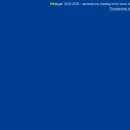
OK
es.pl
 2010-2025 - sprawdzony katalog stron www, b
Thumbshots b