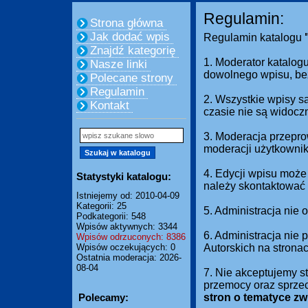
Regulamin:
Strona główna
Jak dodać wpis
Regulamin katalogu
Znajdź kategorię
1. Moderator katalogu
Nasze linki
dowolnego wpisu, be
Polecane strony
Regulamin
2. Wszystkie wpisy s
Kontakt
czasie nie są widocz
3. Moderacja przepro
moderacji użytkownik
4. Edycji wpisu może
Statystyki katalogu:
należy skontaktować 
Istniejemy od: 2010-04-09
Kategorii: 25
5. Administracja nie
Podkategorii: 548
Wpisów aktywnych: 3344
6. Administracja nie
Wpisów odrzuconych: 8386
Wpisów oczekujących: 0
Autorskich na strona
Ostatnia moderacja: 2026-
08-04
7. Nie akceptujemy s
przemocy oraz sprze
Polecamy:
stron o tematyce z