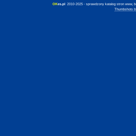
OK
es.pl
 2010-2025 - sprawdzony katalog stron www, b
Thumbshots b