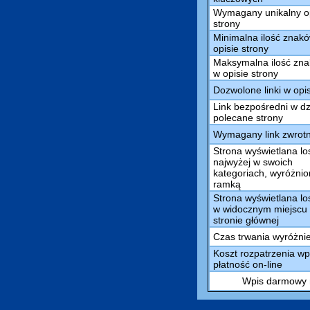
Wymagany unikalny o
strony
Minimalna ilość znak
opisie strony
Maksymalna ilość zn
w opisie strony
Dozwolone linki w opi
Link bezpośredni w dz
polecane strony
Wymagany link zwrot
Strona wyświetlana l
najwyżej w swoich
kategoriach, wyróżni
ramką
Strona wyświetlana l
w widocznym miejscu
stronie głównej
Czas trwania wyróżni
Koszt rozpatrzenia wp
płatność on-line
Wpis darmowy m