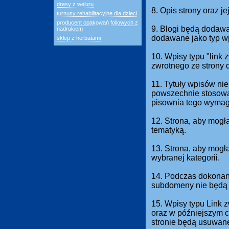
dresy z weluru
8. Opis strony oraz j
turnusy rehabilitacyjne dla dzieci
producent opakowań foliowych z
9. Blogi będą dodawan
nadrukiem
dodawane jako typ w
sklep z herbatami
10. Wpisy typu "link
zwrotnego ze strony 
11. Tytuły wpisów nie
powszechnie stosowan
pisownia tego wymag
12. Strona, aby mogł
tematyką.
13. Strona, aby mog
wybranej kategorii.
14. Podczas dokonani
subdomeny nie będą 
15. Wpisy typu Link 
oraz w późniejszym c
stronie będą usuwan