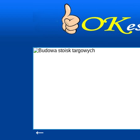
dynia
dministrowanie
ściami Gdynia i
ieżący nadzór nad
iczenia, organizację
ta obejmuje także
uchomościami Gdynia
potrzebny jest
ieruchomości Sopot
nia, Progreen-Adm
w codziennym
dla tych
←