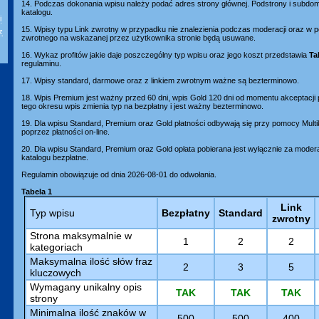
14. Podczas dokonania wpisu należy podać adres strony głównej. Podstrony i subd
katalogu.
i
15. Wpisy typu Link zwrotny w przypadku nie znalezienia podczas moderacji oraz w p
z
zwrotnego na wskazanej przez użytkownika stronie będą usuwane.
16. Wykaz profitów jakie daje poszczególny typ wpisu oraz jego koszt przedstawia
Ta
regulaminu.
17. Wpisy standard, darmowe oraz z linkiem zwrotnym ważne są bezterminowo.
18. Wpis Premium jest ważny przed 60 dni, wpis Gold 120 dni od momentu akceptacji
tego okresu wpis zmienia typ na bezpłatny i jest ważny bezterminowo.
19. Dla wpisu Standard, Premium oraz Gold płatności odbywają się przy pomocy Mult
poprzez płatności on-line.
20. Dla wpisu Standard, Premium oraz Gold opłata pobierana jest wyłącznie za moder
katalogu bezpłatne.
Regulamin obowiązuje od dnia 2026-08-01 do odwołania.
Tabela 1
Link
Typ wpisu
Bezpłatny
Standard
zwrotny
Strona maksymalnie w
1
2
2
kategoriach
Maksymalna ilość słów fraz
2
3
5
kluczowych
Wymagany unikalny opis
TAK
TAK
TAK
strony
Minimalna ilość znaków w
500
500
400