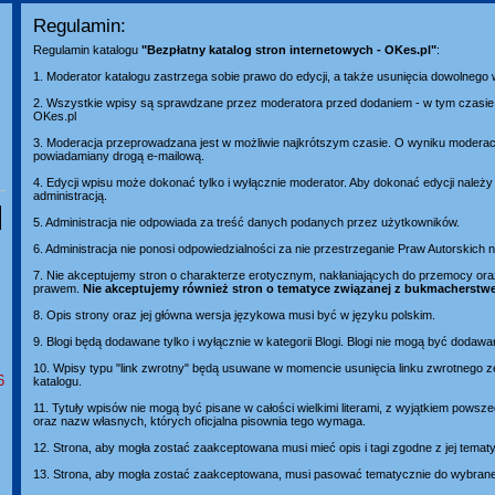
Regulamin:
Regulamin katalogu
"Bezpłatny katalog stron internetowych - OKes.pl"
:
1. Moderator katalogu zastrzega sobie prawo do edycji, a także usunięcia dowolnego
2. Wszystkie wpisy są sprawdzane przez moderatora przed dodaniem - w tym czasie 
OKes.pl
3. Moderacja przeprowadzana jest w możliwie najkrótszym czasie. O wyniku moderacj
powiadamiany drogą e-mailową.
4. Edycji wpisu może dokonać tylko i wyłącznie moderator. Aby dokonać edycji należ
administracją.
5. Administracja nie odpowiada za treść danych podanych przez użytkowników.
6. Administracja nie ponosi odpowiedzialności za nie przestrzeganie Praw Autorskich
7. Nie akceptujemy stron o charakterze erotycznym, nakłaniających do przemocy or
prawem.
Nie akceptujemy również stron o tematyce związanej z bukmacherstw
8. Opis strony oraz jej główna wersja językowa musi być w języku polskim.
9. Blogi będą dodawane tylko i wyłącznie w kategorii Blogi. Blogi nie mogą być dodawa
10. Wpisy typu "link zwrotny" będą usuwane w momencie usunięcia linku zwrotnego z
6
katalogu.
11. Tytuły wpisów nie mogą być pisane w całości wielkimi literami, z wyjątkiem pows
oraz nazw własnych, których oficjalna pisownia tego wymaga.
12. Strona, aby mogła zostać zaakceptowana musi mieć opis i tagi zgodne z jej temat
13. Strona, aby mogła zostać zaakceptowana, musi pasować tematycznie do wybranej 