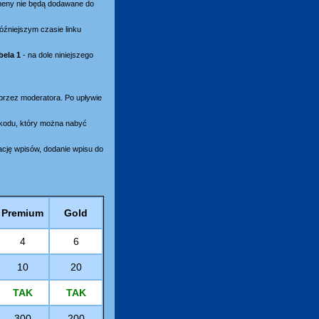
omeny nie będą dodawane do
óźniejszym czasie linku
bela 1
- na dole niniejszego
 przez moderatora. Po upływie
ikodu, który można nabyć
ację wpisów, dodanie wpisu do
Premium
Gold
4
6
10
20
TAK
TAK
300
200