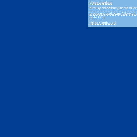
dresy z weluru
turnusy rehabilitacyjne dla dziec
producent opakowań foliowych 
nadrukiem
sklep z herbatami