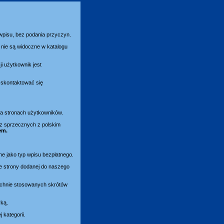
 wpisu, bez podania przyczyn.
nie są widoczne w katalogu
i użytkownik jest
y skontaktować się
 na stronach użytkowników.
az sprzecznych z polskim
em.
ne jako typ wpisu bezpłatnego.
e strony dodanej do naszego
zechnie stosowanych skrótów
yką.
kategorii.