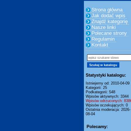
Strona główna
Jak dodać wpis
Znajdź kategorię
Nasze linki
Polecane strony
Regulamin
Kontakt
Statystyki katalogu:
Istniejemy od: 2010-04-09
Kategorii: 25
Podkategorii: 548
Wpisów aktywnych: 3344
Wpisów odrzuconych: 838
Wpisów oczekujących: 0
Ostatnia moderacja: 2026-
08-04
Polecamy: