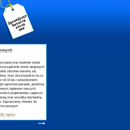
gowych
zycyjnej oraz budowie stoisk
rzyrządzenie stoisk targowych
tkie zlecenia staramy się
lony, oraz otrzymywał to na co
uż od 15 lat z powodzeniem
ęki ogromnej wprawie, jesteśmy
owanym żądaniom naszych
skich projektantów, zaplecze
atową oraz wszelką niezbędną
ów. Zapraszamy również do
tychczasowym
óły wpisu
→