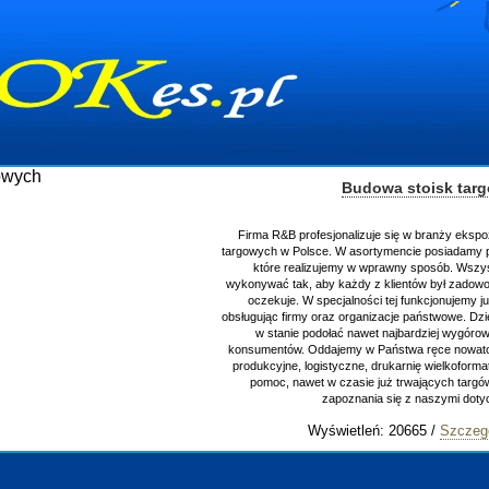
Budowa stoisk tar
Firma R&B profesjonalizuje się w branży ekspo
targowych w Polsce. W asortymencie posiadamy p
które realizujemy w wprawny sposób. Wszys
wykonywać tak, aby każdy z klientów był zadowo
oczekuje. W specjalności tej funkcjonujemy j
obsługując firmy oraz organizacje państwowe. Dzi
w stanie podołać nawet najbardziej wygór
konsumentów. Oddajemy w Państwa ręce nowator
produkcyjne, logistyczne, drukarnię wielkoform
pomoc, nawet w czasie już trwających targ
zapoznania się z naszymi do
Wyświetleń: 20665 /
Szczeg